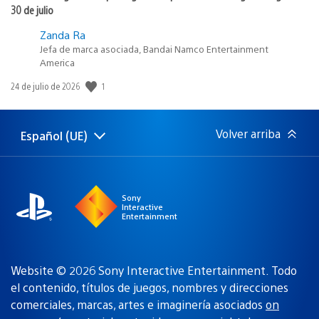
30 de julio
Zanda Ra
Jefa de marca asociada, Bandai Namco Entertainment
America
1
Fecha
24 de julio de 2026
de
publicación:
Volver arriba
Español (UE)
Selecciona
Región
una
actual:
región
Sony
Interactive
Entertainment
Website © 2026 Sony Interactive Entertainment. Todo
el contenido, títulos de juegos, nombres y direcciones
comerciales, marcas, artes e imaginería asociados
on