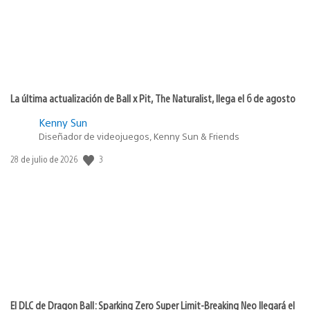
La última actualización de Ball x Pit, The Naturalist, llega el 6 de agosto
Kenny Sun
Diseñador de videojuegos, Kenny Sun & Friends
3
Fecha
28 de julio de 2026
de
publicación:
El DLC de Dragon Ball: Sparking Zero Super Limit-Breaking Neo llegará el