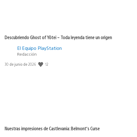
Descubriendo Ghost of Yōtei – Toda leyenda tiene un origen
El Equipo PlayStation
Redacción
12
Fecha
30 de junio de 2026
de
publicación:
Nuestras impresiones de Castlevania: Belmont’s Curse