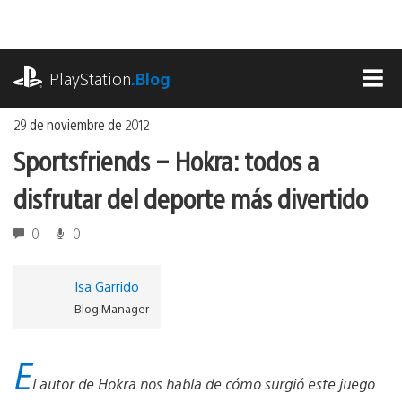
Ir
al
contenido
playstation.com
PlayStation
.Blog
MEN
29 de noviembre de 2012
Sportsfriends – Hokra: todos a
disfrutar del deporte más divertido
0
0
Isa Garrido
Blog Manager
E
l autor de Hokra nos habla de cómo surgió este juego