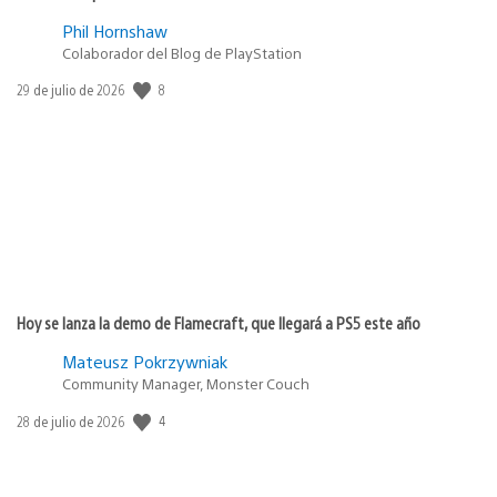
Phil Hornshaw
Colaborador del Blog de PlayStation
8
Fecha
29 de julio de 2026
de
publicación:
Hoy se lanza la demo de Flamecraft, que llegará a PS5 este año
Mateusz Pokrzywniak
Community Manager, Monster Couch
4
Fecha
28 de julio de 2026
de
publicación: