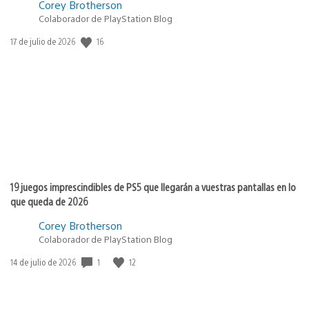
Corey Brotherson
Colaborador de PlayStation Blog
16
Fecha
17 de julio de 2026
de
publicación:
19 juegos imprescindibles de PS5 que llegarán a vuestras pantallas en lo
que queda de 2026
Corey Brotherson
Colaborador de PlayStation Blog
1
12
Fecha
14 de julio de 2026
de
publicación: