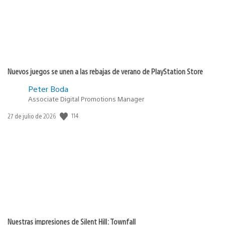
Nuevos juegos se unen a las rebajas de verano de PlayStation Store
Peter Boda
Associate Digital Promotions Manager
114
Fecha
27 de julio de 2026
de
publicación:
Nuestras impresiones de Silent Hill: Townfall