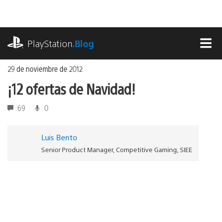
Ir
al
contenido
playstation.com
PlayStation
.Blog
MEN
29 de noviembre de 2012
¡12 ofertas de Navidad!
69
0
Luis Bento
Senior Product Manager, Competitive Gaming, SIEE