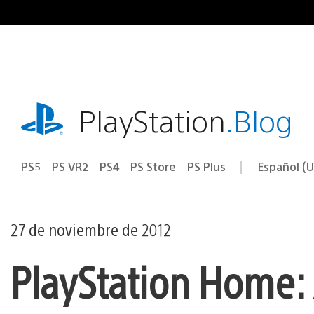
Ir
al
contenido
playstation.com
PlayStation
.Blog
PS5
PS VR2
PS4
PS Store
PS Plus
Español (U
Seleccion
Región
una
actual:
región
27 de noviembre de 2012
PlayStation Home: