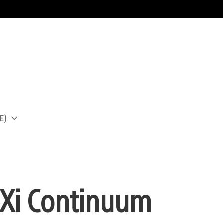
E)
a
 Xi Continuum