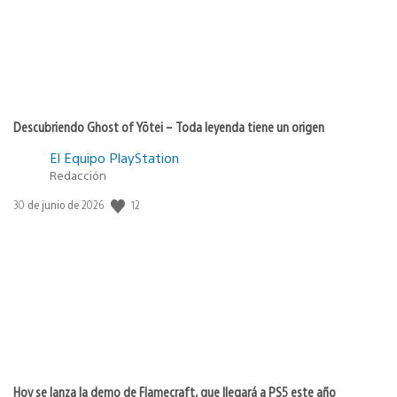
Descubriendo Ghost of Yōtei – Toda leyenda tiene un origen
El Equipo PlayStation
Redacción
12
Fecha
30 de junio de 2026
de
publicación:
Hoy se lanza la demo de Flamecraft, que llegará a PS5 este año