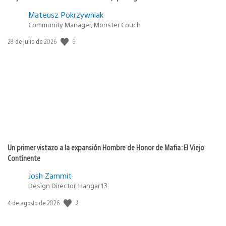
Mateusz Pokrzywniak
Community Manager, Monster Couch
6
Fecha
28 de julio de 2026
de
publicación:
Un primer vistazo a la expansión Hombre de Honor de Mafia: El Viejo
Continente
Josh Zammit
Design Director, Hangar 13
3
Fecha
4 de agosto de 2026
de
publicación: