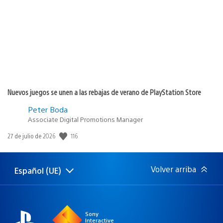
publicación:
Nuevos juegos se unen a las rebajas de verano de PlayStation Store
Peter Boda
Associate Digital Promotions Manager
116
Fecha
27 de julio de 2026
de
publicación:
Volver arriba
Español (UE)
Selecciona
Región
una
actual:
región
Sony
Interactive