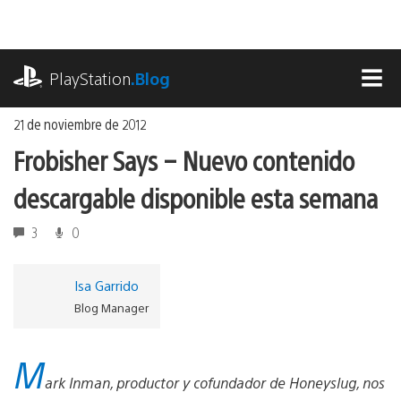
Ir
al
contenido
playstation.com
PlayStation
.Blog
MEN
21 de noviembre de 2012
Frobisher Says – Nuevo contenido
descargable disponible esta semana
3
0
Isa Garrido
Blog Manager
M
ark Inman, productor y cofundador de Honeyslug, nos