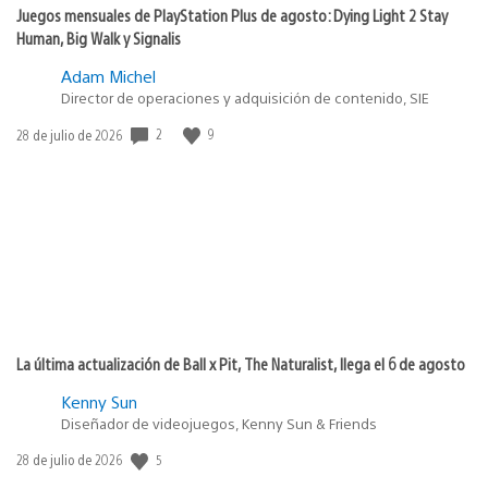
Juegos mensuales de PlayStation Plus de agosto: Dying Light 2 Stay
Human, Big Walk y Signalis
Adam Michel
Director de operaciones y adquisición de contenido, SIE
2
9
Fecha
28 de julio de 2026
de
publicación:
La última actualización de Ball x Pit, The Naturalist, llega el 6 de agosto
Kenny Sun
Diseñador de videojuegos, Kenny Sun & Friends
5
Fecha
28 de julio de 2026
de