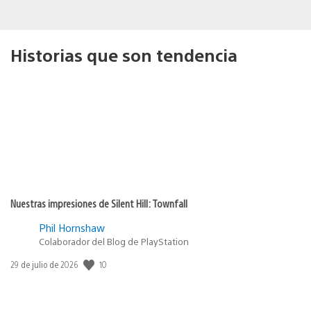
Historias que son tendencia
Nuestras impresiones de Silent Hill: Townfall
Phil Hornshaw
Colaborador del Blog de PlayStation
10
Fecha
29 de julio de 2026
de
publicación: