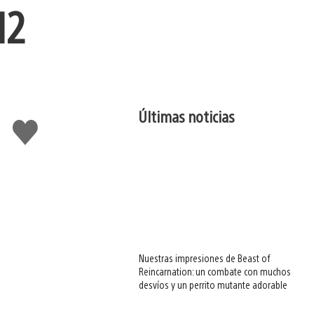
12
Últimas noticias
Me
gusta
esto
Nuestras impresiones de Beast of
Reincarnation: un combate con muchos
desvíos y un perrito mutante adorable