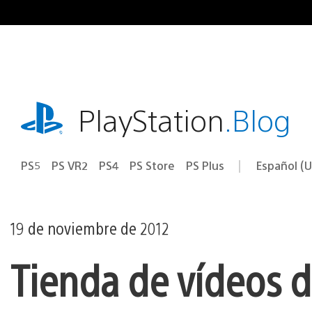
Ir
al
contenido
playstation.com
PlayStation
.Blog
PS5
PS VR2
PS4
PS Store
PS Plus
Español (U
Seleccion
Región
una
actual:
región
19 de noviembre de 2012
Tienda de vídeos d