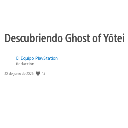
Descubriendo Ghost of Yōtei 
El Equipo PlayStation
Redacción
12
Fecha
30 de junio de 2026
de
publicación: