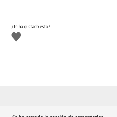
¿Te ha gustado esto?
Me
gusta
esto
Se ha cerrado la sección de comentarios.