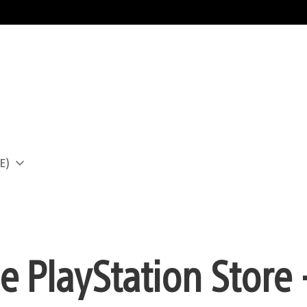
E)
a
e PlayStation Store 