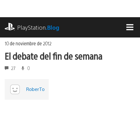
Ir
al
contenido
playstation.com
PlayStation
.Blog
MEN
10 de noviembre de 2012
El debate del fin de semana
27
0
RoberTo