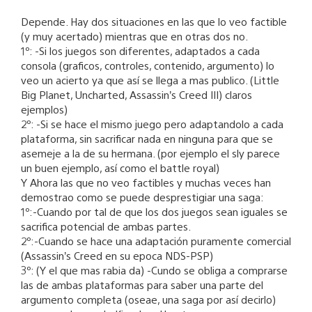
Depende. Hay dos situaciones en las que lo veo factible
(y muy acertado) mientras que en otras dos no.
1º: -Si los juegos son diferentes, adaptados a cada
consola (graficos, controles, contenido, argumento) lo
veo un acierto ya que así se llega a mas publico. (Little
Big Planet, Uncharted, Assassin’s Creed III) claros
ejemplos)
2º: -Si se hace el mismo juego pero adaptandolo a cada
plataforma, sin sacrificar nada en ninguna para que se
asemeje a la de su hermana. (por ejemplo el sly parece
un buen ejemplo, así como el battle royal)
Y Ahora las que no veo factibles y muchas veces han
demostrao como se puede desprestigiar una saga:
1º:-Cuando por tal de que los dos juegos sean iguales se
sacrifica potencial de ambas partes.
2º:-Cuando se hace una adaptación puramente comercial
(Assassin’s Creed en su epoca NDS-PSP)
3º: (Y el que mas rabia da) -Cundo se obliga a comprarse
las de ambas plataformas para saber una parte del
argumento completa (oseae, una saga por así decirlo)