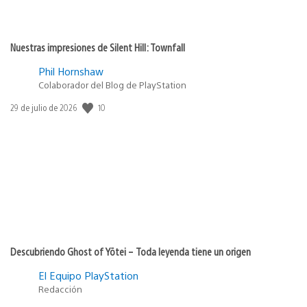
Nuestras impresiones de Silent Hill: Townfall
Phil Hornshaw
Colaborador del Blog de PlayStation
10
Fecha
29 de julio de 2026
de
publicación:
Descubriendo Ghost of Yōtei – Toda leyenda tiene un origen
El Equipo PlayStation
Redacción