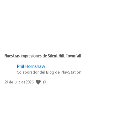
Nuestras impresiones de Silent Hill: Townfall
Phil Hornshaw
Colaborador del Blog de PlayStation
10
Fecha
29 de julio de 2026
de
publicación: