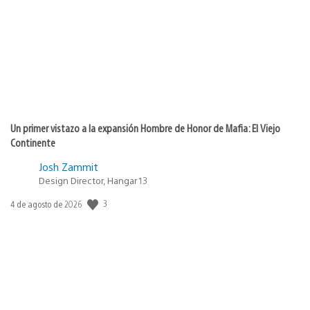
publicación:
Un primer vistazo a la expansión Hombre de Honor de Mafia: El Viejo
Continente
Josh Zammit
Design Director, Hangar 13
3
Fecha
4 de agosto de 2026
de
publicación: