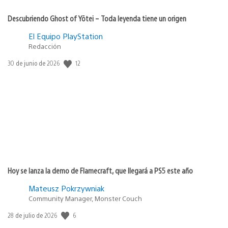
Descubriendo Ghost of Yōtei – Toda leyenda tiene un origen
El Equipo PlayStation
Redacción
12
Fecha
30 de junio de 2026
de
publicación:
Hoy se lanza la demo de Flamecraft, que llegará a PS5 este año
Mateusz Pokrzywniak
Community Manager, Monster Couch
6
Fecha
28 de julio de 2026
de