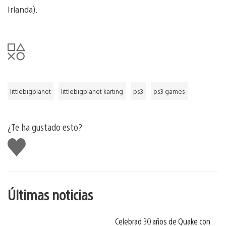
Irlanda).
littlebigplanet
littlebigplanet karting
ps3
ps3 games
¿Te ha gustado esto?
Me
gusta
esto
Últimas noticias
Celebrad 30 años de Quake con