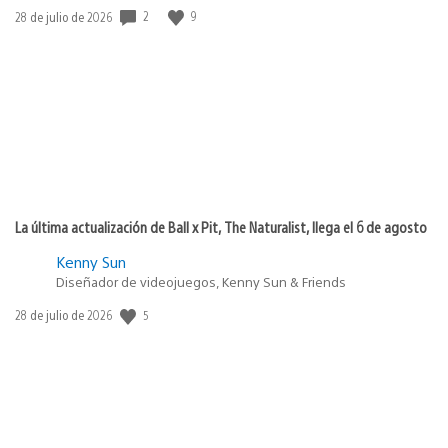
2
9
Fecha
28 de julio de 2026
de
publicación:
La última actualización de Ball x Pit, The Naturalist, llega el 6 de agosto
Kenny Sun
Diseñador de videojuegos, Kenny Sun & Friends
5
Fecha
28 de julio de 2026
de
publicación: