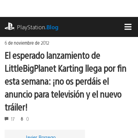
Ir
al
contenido
playstation.com
PlayStation
.Blog
MEN
6 de noviembre de 2012
El esperado lanzamiento de
LittleBigPlanet Karting llega por fin
esta semana: ¡no os perdáis el
anuncio para televisión y el nuevo
tráiler!
17
0
Javier Borrego