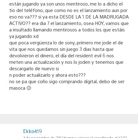
están jugando ya son unos mentiroso, me lo a dicho el
tio del teléfono, que como no es el lanzamiento aun por
eso no va??? si ya esta DESDE LA 1 DE LA MADRUGADA
ACTIVO?? era dia 7 el lanzamiento, osea HOY, vamos que
a insultado llamando mentirosos a todos los que estáis
ya jugando xd
que poca vergüenza lo de sony, primero me jode el de
vita que nos quedamos sin juego 3 dias hasta que
devolvieron el dinero, el día del resident evil 6 nos
meten una actualización y nos lo joden y tenemos que
descargarlo de nuevo si
n poder actualizarlo y ahora esto???
no se pa que coño sigo comprando digital, debo de ser
masoca 😕
Ekko419
7 de noviembre de 2012 tiempo universal coordinado at 12:03