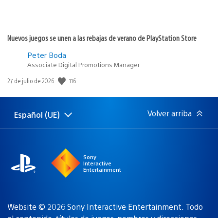
Nuevos juegos se unen a las rebajas de verano de PlayStation Store
Peter Boda
Associate Digital Promotions Manager
116
Fecha
27 de julio de 2026
de
publicación:
Volver arriba
Español (UE)
Selecciona
Región
una
actual:
región
Sony
Interactive
Entertainment
Website © 2026 Sony Interactive Entertainment. Todo