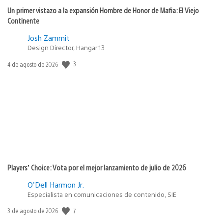
Un primer vistazo a la expansión Hombre de Honor de Mafia: El Viejo
Continente
Josh Zammit
Design Director, Hangar 13
3
Fecha
4 de agosto de 2026
de
publicación:
Players’ Choice: Vota por el mejor lanzamiento de julio de 2026
O'Dell Harmon Jr.
Especialista en comunicaciones de contenido, SIE
7
Fecha
3 de agosto de 2026
de