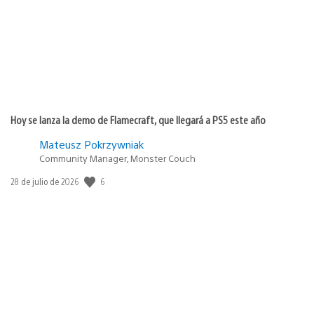
Hoy se lanza la demo de Flamecraft, que llegará a PS5 este año
Mateusz Pokrzywniak
Community Manager, Monster Couch
6
Fecha
28 de julio de 2026
de
publicación: