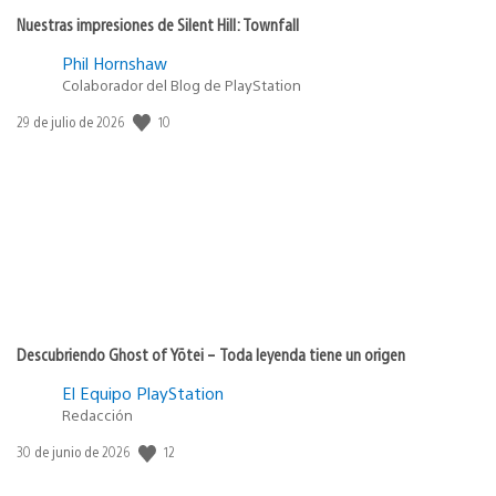
Nuestras impresiones de Silent Hill: Townfall
Phil Hornshaw
Colaborador del Blog de PlayStation
10
Fecha
29 de julio de 2026
de
publicación:
Descubriendo Ghost of Yōtei – Toda leyenda tiene un origen
El Equipo PlayStation
Redacción
12
Fecha
30 de junio de 2026
de
publicación: