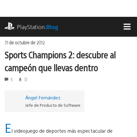
Ir
al
contenido
playstation.com
PlayStation
.Blog
MEN
31 de octubre de 2012
Sports Champions 2: descubre al
campeón que llevas dentro
5
0
Ángel Fernández
Jefe de Producto de Software
E
l videojuego de deportes más espectacular de