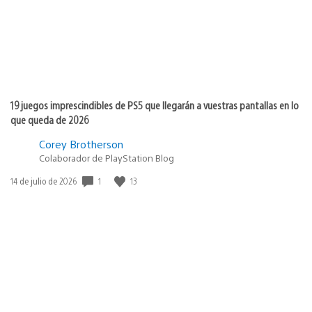
19 juegos imprescindibles de PS5 que llegarán a vuestras pantallas en lo
que queda de 2026
Corey Brotherson
Colaborador de PlayStation Blog
1
13
Fecha
14 de julio de 2026
de
publicación: