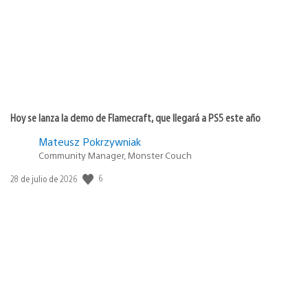
Hoy se lanza la demo de Flamecraft, que llegará a PS5 este año
Mateusz Pokrzywniak
Community Manager, Monster Couch
6
Fecha
28 de julio de 2026
de
publicación: