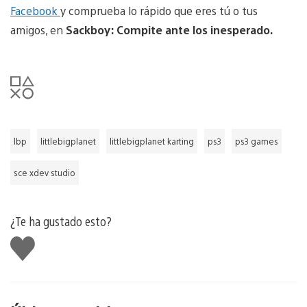
Facebook
y comprueba lo rápido que eres tú o tus
amigos, en
Sackboy: Compite ante los inesperado.
lbp
littlebigplanet
littlebigplanet karting
ps3
ps3 games
sce xdev studio
¿Te ha gustado esto?
Me
gusta
esto