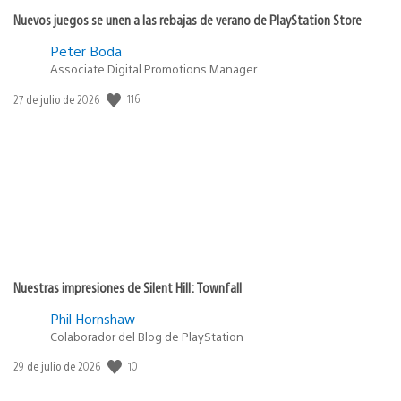
Nuevos juegos se unen a las rebajas de verano de PlayStation Store
Peter Boda
Associate Digital Promotions Manager
116
Fecha
27 de julio de 2026
de
publicación:
Nuestras impresiones de Silent Hill: Townfall
Phil Hornshaw
Colaborador del Blog de PlayStation
10
Fecha
29 de julio de 2026
de
publicación: