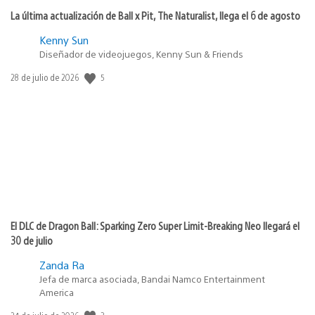
La última actualización de Ball x Pit, The Naturalist, llega el 6 de agosto
Kenny Sun
Diseñador de videojuegos, Kenny Sun & Friends
5
Fecha
28 de julio de 2026
de
publicación:
El DLC de Dragon Ball: Sparking Zero Super Limit-Breaking Neo llegará el
30 de julio
Zanda Ra
Jefa de marca asociada, Bandai Namco Entertainment
America