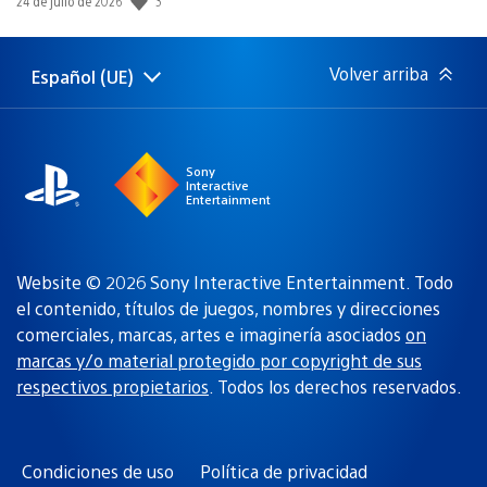
3
Fecha
24 de julio de 2026
de
publicación:
Volver arriba
Español (UE)
Selecciona
Región
una
actual:
región
Sony
Interactive
Entertainment
Website © 2026 Sony Interactive Entertainment. Todo
el contenido, títulos de juegos, nombres y direcciones
comerciales, marcas, artes e imaginería asociados
on
marcas y/o material protegido por copyright de sus
respectivos propietarios
. Todos los derechos reservados.
Condiciones de uso
Política de privacidad