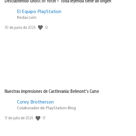
Descubriendo Ghost of Yōtei – Toda leyenda tiene un origen
El Equipo PlayStation
Redacción
12
Fecha
30 de junio de 2026
de
publicación:
Nuestras impresiones de Castlevania: Belmont’s Curse
Corey Brotherson
Colaborador de PlayStation Blog
17
Fecha
17 de julio de 2026
de
publicación: