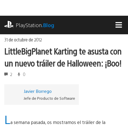
Ir
al
contenido
playstation.com
PlayStation
.Blog
MEN
31 de octubre de 2012
LittleBigPlanet Karting te asusta con
un nuevo tráiler de Halloween: ¡Boo!
2
0
Javier Borrego
Jefe de Producto de Software
L
a semana pasada, os mostramos el tráiler de la