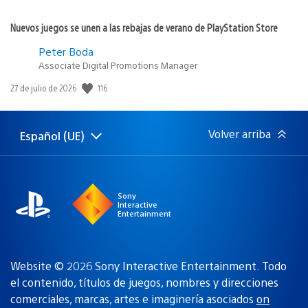
Nuevos juegos se unen a las rebajas de verano de PlayStation Store
Peter Boda
Associate Digital Promotions Manager
116
Fecha
27 de julio de 2026
de
publicación:
Volver arriba
Español (UE)
Selecciona
Región
una
actual:
región
Sony
Interactive
Entertainment
Website © 2026 Sony Interactive Entertainment. Todo
el contenido, títulos de juegos, nombres y direcciones
comerciales, marcas, artes e imaginería asociados
on