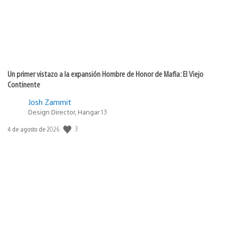
Un primer vistazo a la expansión Hombre de Honor de Mafia: El Viejo
Continente
Josh Zammit
Design Director, Hangar 13
3
Fecha
4 de agosto de 2026
de
publicación: