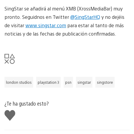
SingStar se añadirá al menú XMB (XrossMediaBar) muy
pronto. Seguidnos en Twitter
@SingStarHQ
y no dejéis
de visitar
www.singstar.com
para estar al tanto de más
noticias y de las fechas de publicación confirmadas.
london studios
playstation 3
psn
singstar
singstore
¿Te ha gustado esto?
Me
gusta
esto