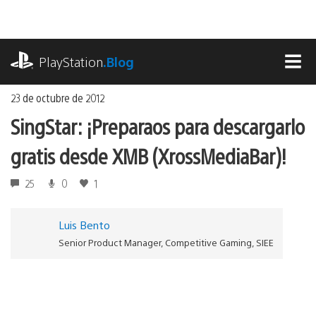
Ir
al
contenido
playstation.com
PlayStation
.Blog
MEN
23 de octubre de 2012
SingStar: ¡Preparaos para descargarlo
gratis desde XMB (XrossMediaBar)!
25
0
1
Luis Bento
Senior Product Manager, Competitive Gaming, SIEE