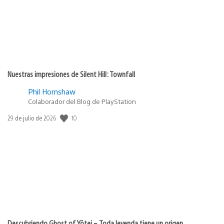
Nuestras impresiones de Silent Hill: Townfall
Phil Hornshaw
Colaborador del Blog de PlayStation
10
Fecha
29 de julio de 2026
de
publicación:
Descubriendo Ghost of Yōtei – Toda leyenda tiene un origen