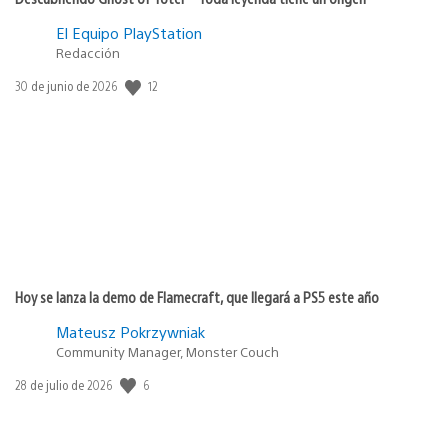
El Equipo PlayStation
Redacción
12
Fecha
30 de junio de 2026
de
publicación:
Hoy se lanza la demo de Flamecraft, que llegará a PS5 este año
Mateusz Pokrzywniak
Community Manager, Monster Couch
6
Fecha
28 de julio de 2026
de
publicación: