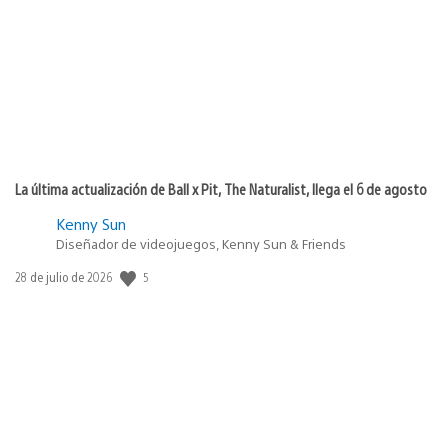
publicación:
La última actualización de Ball x Pit, The Naturalist, llega el 6 de agosto
Kenny Sun
Diseñador de videojuegos, Kenny Sun & Friends
5
Fecha
28 de julio de 2026
de
publicación: