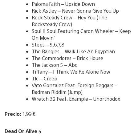
Paloma Faith – Upside Down
Rick Astley – Never Gonna Give You Up
Rock Steady Crew – Hey You (The
Rocksteady Crew)
Soul II Soul Featuring Caron Wheeler – Keep
On Movin’
Steps – 5,6,7,8
The Bangles – Walk Like An Egyptian
The Commodores – Brick House
The Jackson 5 – Abc
Tiffany – I Think We’Re Alone Now
Tlc – Creep
Vato Gonzalez Feat. Foreign Beggars –
Badman Riddim (Jump)
Wretch 32 Feat. Example – Unorthodox
Precio:
1,99 €
Dead Or Alive 5