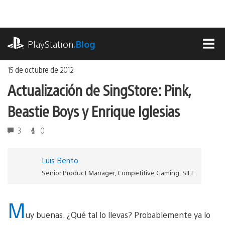
Ir
al
contenido
playstation.com
PlayStation
.Blog
MEN
15 de octubre de 2012
Actualización de SingStore: Pink,
Beastie Boys y Enrique Iglesias
3
0
Luis Bento
Senior Product Manager, Competitive Gaming, SIEE
M
uy buenas. ¿Qué tal lo llevas? Probablemente ya lo