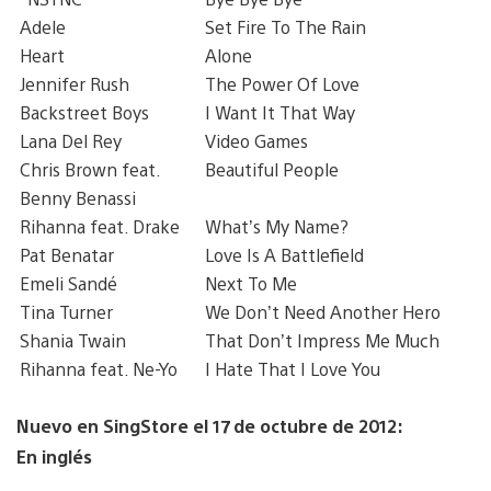
Adele
Set Fire To The Rain
Heart
Alone
Jennifer Rush
The Power Of Love
Backstreet Boys
I Want It That Way
Lana Del Rey
Video Games
Chris Brown feat.
Beautiful People
Benny Benassi
Rihanna feat. Drake
What’s My Name?
Pat Benatar
Love Is A Battlefield
Emeli Sandé
Next To Me
Tina Turner
We Don’t Need Another Hero
Shania Twain
That Don’t Impress Me Much
Rihanna feat. Ne-Yo
I Hate That I Love You
Nuevo en SingStore el 17 de octubre de 2012:
En inglés