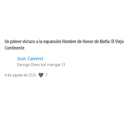
Un primer vistazo a la expansión Hombre de Honor de Mafia: El Viejo
Continente
Josh Zammit
Design Director, Hangar 13
3
Fecha
4 de agosto de 2026
de
publicación: