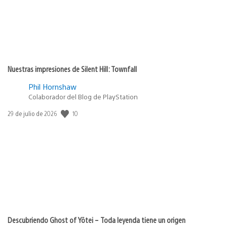
Nuestras impresiones de Silent Hill: Townfall
Phil Hornshaw
Colaborador del Blog de PlayStation
10
Fecha
29 de julio de 2026
de
publicación:
Descubriendo Ghost of Yōtei – Toda leyenda tiene un origen