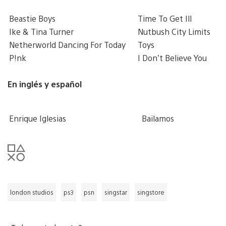
Beastie Boys
Time To Get Ill
Ike & Tina Turner
Nutbush City Limits
Netherworld Dancing For Today
Toys
P!nk
I Don’t Believe You
En inglés y español
Enrique Iglesias
Bailamos
london studios
ps3
psn
singstar
singstore