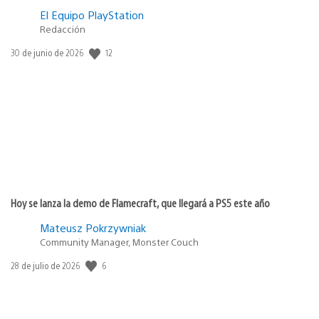
El Equipo PlayStation
Redacción
12
Fecha
30 de junio de 2026
de
publicación:
Hoy se lanza la demo de Flamecraft, que llegará a PS5 este año
Mateusz Pokrzywniak
Community Manager, Monster Couch
6
Fecha
28 de julio de 2026
de
publicación: