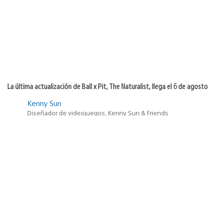
publicación:
La última actualización de Ball x Pit, The Naturalist, llega el 6 de agosto
Kenny Sun
Diseñador de videojuegos, Kenny Sun & Friends
5
Fecha
28 de julio de 2026
de
publicación: