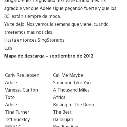
SingStore les ha gustado más este último mes. Es
agradble ver que Adele sigue pegando fuerte y que los
80′ están siempre de moda.
Ya te dejo. Nos vemos la semana que viene, cuando
traeremos más noticias.
Hasta entonces SingStoreros,
Luis
Mapa de descarga – septiembre de 2012
Carly Rae Jepsen
Call Me Maybe
Adele
Someone Like You
Vanessa Carlton
A Thousand Miles
Toto
Africa
Adele
Rolling In The Deep
Tina Turner
The Best
Jeff Buckley
Hallelujah
*NSYNC
Bye Bye Bye