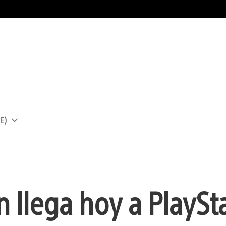
E)
a
n llega hoy a PlaySt