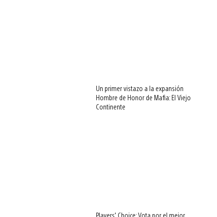
Un primer vistazo a la expansión
Hombre de Honor de Mafia: El Viejo
Continente
Players’ Choice: Vota por el mejor