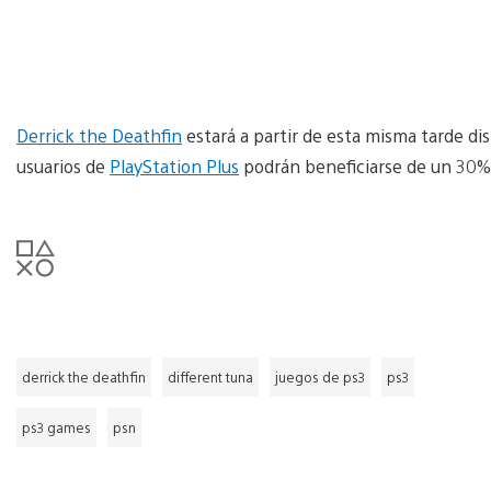
Derrick the Deathfin
estará a partir de esta misma tarde d
usuarios de
PlayStation Plus
podrán beneficiarse de un 30%
derrick the deathfin
different tuna
juegos de ps3
ps3
ps3 games
psn