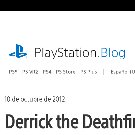
Ir
al
contenido
playstation.com
PlayStation
.Blog
PS5
PS VR2
PS4
PS Store
PS Plus
Español (U
Seleccion
Región
una
actual:
región
10 de octubre de 2012
Derrick the Deathfi