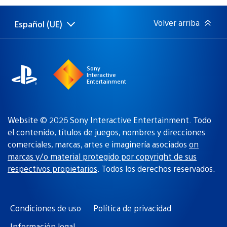
publicación:
Volver arriba
Español (UE)
Selecciona
Región
una
actual:
región
Sony
Interactive
Entertainment
Website © 2026 Sony Interactive Entertainment. Todo
el contenido, títulos de juegos, nombres y direcciones
comerciales, marcas, artes e imaginería asociados
on
marcas y/o material protegido por copyright de sus
respectivos propietarios
. Todos los derechos reservados.
Condiciones de uso
Política de privacidad
Información legal