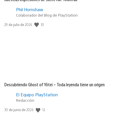
Phil Hornshaw
Colaborador del Blog de PlayStation
10
Fecha
29 de julio de 2026
de
publicación:
Descubriendo Ghost of Yōtei – Toda leyenda tiene un origen
El Equipo PlayStation
Redacción
12
Fecha
30 de junio de 2026
de
publicación: