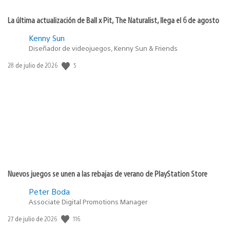
La última actualización de Ball x Pit, The Naturalist, llega el 6 de agosto
Kenny Sun
Diseñador de videojuegos, Kenny Sun & Friends
5
Fecha
28 de julio de 2026
de
publicación:
Nuevos juegos se unen a las rebajas de verano de PlayStation Store
Peter Boda
Associate Digital Promotions Manager
116
Fecha
27 de julio de 2026
de