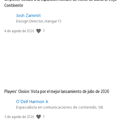
Continente
Josh Zammit
Design Director, Hangar 13
3
Fecha
4 de agosto de 2026
de
publicación:
Players’ Choice: Vota por el mejor lanzamiento de julio de 2026
O'Dell Harmon Jr.
Especialista en comunicaciones de contenido, SIE
7
Fecha
3 de agosto de 2026
de
publicación: