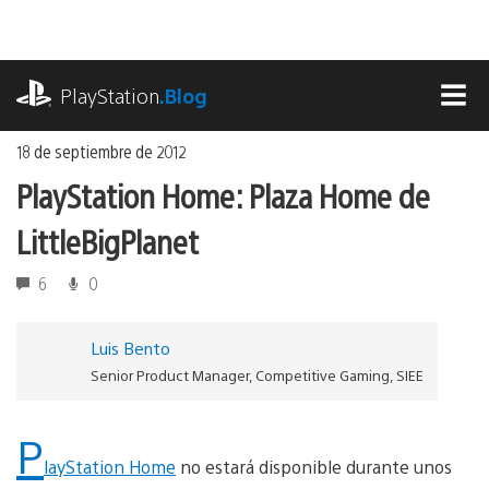
Ir
al
contenido
playstation.com
PlayStation
.Blog
MEN
18 de septiembre de 2012
PlayStation Home: Plaza Home de
LittleBigPlanet
6
0
Luis Bento
Senior Product Manager, Competitive Gaming, SIEE
P
layStation Home
no estará disponible durante unos