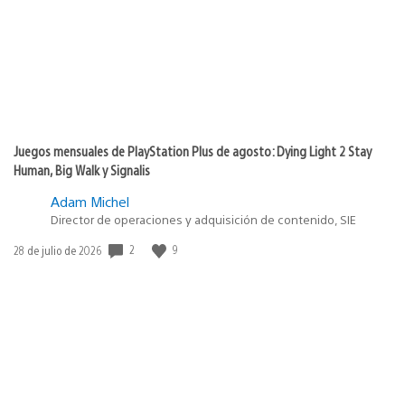
Juegos mensuales de PlayStation Plus de agosto: Dying Light 2 Stay
Human, Big Walk y Signalis
Adam Michel
Director de operaciones y adquisición de contenido, SIE
2
9
Fecha
28 de julio de 2026
de
publicación: