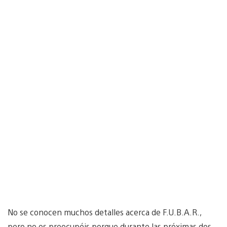
No se conocen muchos detalles acerca de F.U.B.A.R.,
pero no os preocupéis porque durante las próximas dos