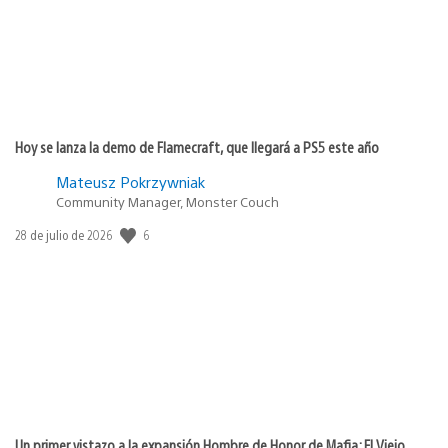
Hoy se lanza la demo de Flamecraft, que llegará a PS5 este año
Mateusz Pokrzywniak
Community Manager, Monster Couch
6
Fecha
28 de julio de 2026
de
publicación:
Un primer vistazo a la expansión Hombre de Honor de Mafia: El Viejo