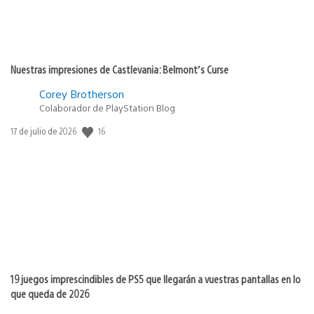
Nuestras impresiones de Castlevania: Belmont’s Curse
Corey Brotherson
Colaborador de PlayStation Blog
16
Fecha
17 de julio de 2026
de
publicación:
19 juegos imprescindibles de PS5 que llegarán a vuestras pantallas en lo
que queda de 2026