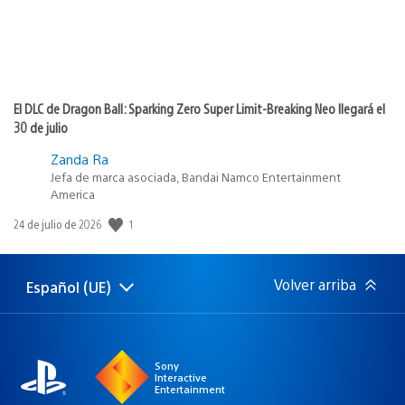
El DLC de Dragon Ball: Sparking Zero Super Limit-Breaking Neo llegará el
30 de julio
Zanda Ra
Jefa de marca asociada, Bandai Namco Entertainment
America
1
Fecha
24 de julio de 2026
de
publicación:
Volver arriba
Español (UE)
Selecciona
Región
una
actual:
región
Sony
Interactive
Entertainment