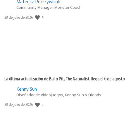
Mateusz Pokrzywniak
Community Manager, Monster Couch
4
Fecha
28 de julio de 2026
de
publicación:
La última actualización de Ball x Pit, The Naturalist, llega el 6 de agosto
Kenny Sun
Diseñador de videojuegos, Kenny Sun & Friends
3
Fecha
28 de julio de 2026
de
publicación: