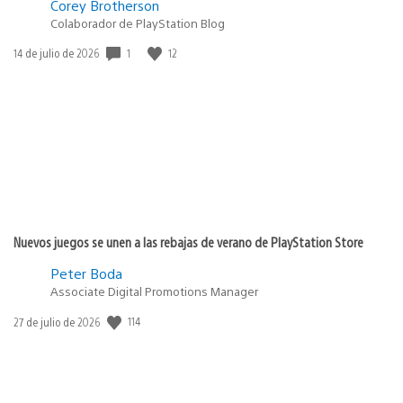
Corey Brotherson
Colaborador de PlayStation Blog
1
12
Fecha
14 de julio de 2026
de
publicación:
Nuevos juegos se unen a las rebajas de verano de PlayStation Store
Peter Boda
Associate Digital Promotions Manager
114
Fecha
27 de julio de 2026
de
publicación: