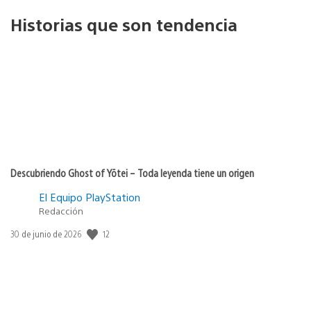
Historias que son tendencia
Descubriendo Ghost of Yōtei – Toda leyenda tiene un origen
El Equipo PlayStation
Redacción
12
Fecha
30 de junio de 2026
de
publicación: