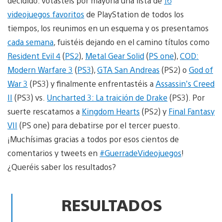
decidido: votastéis por mayoría una lista de
16
videojuegos favoritos
de PlayStation de todos los
tiempos, los reunimos en un esquema y os presentamos
cada semana
, fuistéis dejando en el camino títulos como
Resident Evil 4
(
PS2
),
Metal Gear Solid
(
PS one
),
COD:
Modern Warfare 3
(
PS3
),
GTA San Andreas
(PS2) o
God of
War 3
(PS3) y finalmente enfrentastéis a
Assassin’s Creed
II
(PS3) vs.
Uncharted 3: La traición de Drake
(PS3). Por
suerte rescatamos a
Kingdom Hearts
(PS2) y
Final Fantasy
VII
(PS one) para debatirse por el tercer puesto.
¡Muchísimas gracias a todos por esos cientos de
comentarios y tweets en
#GuerradeVideojuegos
!
¿Queréis saber los resultados?
RESULTADOS