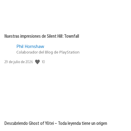
Nuestras impresiones de Silent Hill: Townfall
Phil Hornshaw
Colaborador del Blog de PlayStation
10
Fecha
29 de julio de 2026
de
publicación:
Descubriendo Ghost of Yōtei – Toda leyenda tiene un origen