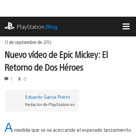
Ir
al
contenido
playstation.com
PlayStation
.Blog
MEN
13 de septiembre de 2012
Nuevo vídeo de Epic Mickey: El
Retorno de Dos Héroes
1
0
Eduardo García Prieto
Redactor de PlayStation.es
A
medida que se va acercando el esperado lanzamiento