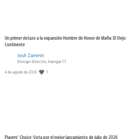
Un primer vistazo a la expansión Hombre de Honor de Mafia: El Viejo
Continente
Josh Zammit
Design Director, Hangar 13
3
Fecha
4 de agosto de 2026
de
publicación:
Players’ Choice: Vota por el mejor lanzamiento de julio de 2026