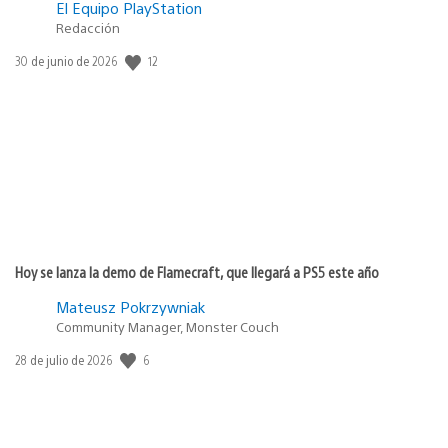
El Equipo PlayStation
Redacción
12
Fecha
30 de junio de 2026
de
publicación:
Hoy se lanza la demo de Flamecraft, que llegará a PS5 este año
Mateusz Pokrzywniak
Community Manager, Monster Couch
6
Fecha
28 de julio de 2026
de
publicación: