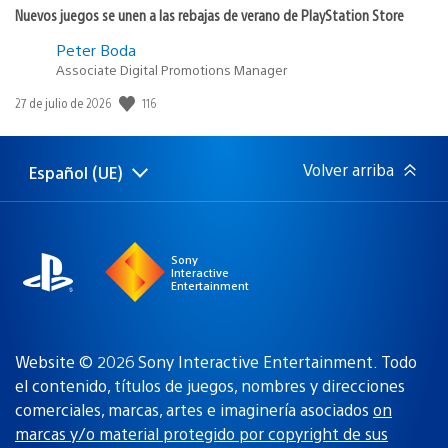
Nuevos juegos se unen a las rebajas de verano de PlayStation Store
Peter Boda
Associate Digital Promotions Manager
116
Fecha
27 de julio de 2026
de
publicación:
Volver arriba
Español (UE)
Selecciona
Región
una
actual:
región
Sony
Interactive
Entertainment
Website © 2026 Sony Interactive Entertainment. Todo
el contenido, títulos de juegos, nombres y direcciones
comerciales, marcas, artes e imaginería asociados
on
marcas y/o material protegido por copyright de sus