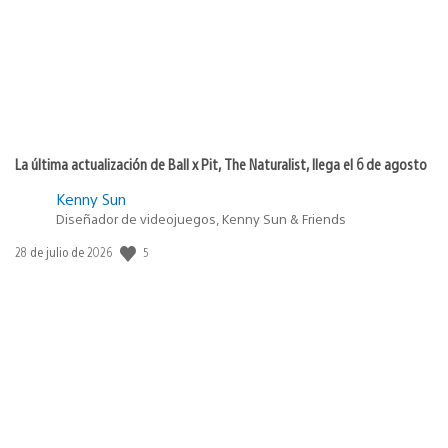
La última actualización de Ball x Pit, The Naturalist, llega el 6 de agosto
Kenny Sun
Diseñador de videojuegos, Kenny Sun & Friends
5
Fecha
28 de julio de 2026
de
publicación: