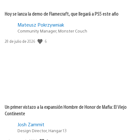
Hoy se lanza la demo de Flamecraft, que llegará a PS5 este año
Mateusz Pokrzywniak
Community Manager, Monster Couch
6
Fecha
28 de julio de 2026
de
publicación:
Un primer vistazo a la expansión Hombre de Honor de Mafia: El Viejo
Continente
Josh Zammit
Design Director, Hangar 13