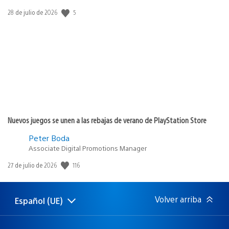
5
Fecha
28 de julio de 2026
de
publicación:
Nuevos juegos se unen a las rebajas de verano de PlayStation Store
Peter Boda
Associate Digital Promotions Manager
116
Fecha
27 de julio de 2026
de
publicación:
Volver arriba
Español (UE)
Selecciona
Región
una
actual:
región