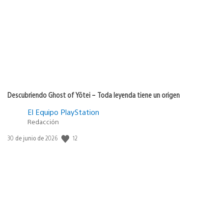
de
publicación:
Descubriendo Ghost of Yōtei – Toda leyenda tiene un origen
El Equipo PlayStation
Redacción
12
Fecha
30 de junio de 2026
de
publicación: