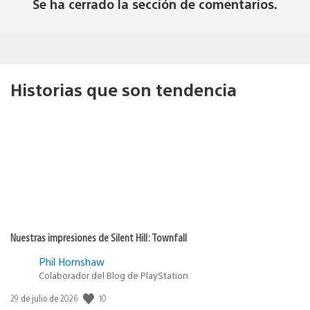
Se ha cerrado la sección de comentarios.
Historias que son tendencia
Nuestras impresiones de Silent Hill: Townfall
Phil Hornshaw
Colaborador del Blog de PlayStation
10
Fecha
29 de julio de 2026