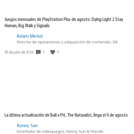
Juegos mensuales de PlayStation Plus de agosto: Dying Light 2 Stay
Human, Big Walk y Signalis
Adam Michel
Director de operaciones y adquisición de contenido, SIE
2
9
Fecha
28 de julio de 2026
de
publicación:
La última actualización de Ball x Pit, The Naturalist, llega el 6 de agosto
Kenny Sun
Diseñador de videojuegos, Kenny Sun & Friends