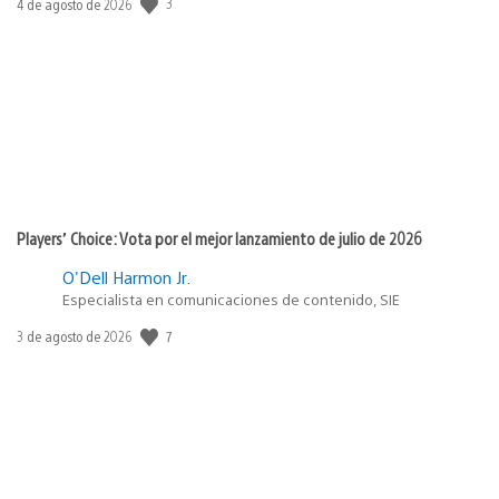
3
Fecha
4 de agosto de 2026
de
publicación:
Players’ Choice: Vota por el mejor lanzamiento de julio de 2026
O'Dell Harmon Jr.
Especialista en comunicaciones de contenido, SIE
7
Fecha
3 de agosto de 2026
de
publicación: