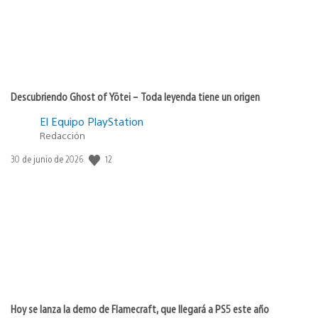
Descubriendo Ghost of Yōtei – Toda leyenda tiene un origen
El Equipo PlayStation
Redacción
12
Fecha
30 de junio de 2026
de
publicación:
Hoy se lanza la demo de Flamecraft, que llegará a PS5 este año