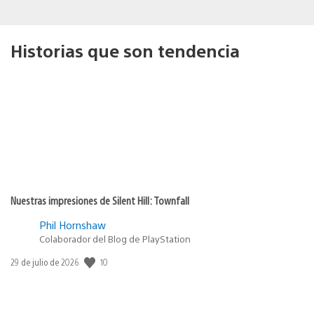
Historias que son tendencia
Nuestras impresiones de Silent Hill: Townfall
Phil Hornshaw
Colaborador del Blog de PlayStation
10
Fecha
29 de julio de 2026
de
publicación: