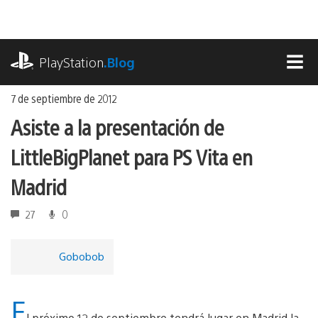
Ir
al
contenido
playstation.com
PlayStation
.Blog
MEN
7 de septiembre de 2012
Asiste a la presentación de
LittleBigPlanet para PS Vita en
Madrid
27
0
Gobobob
E
l próximo 12 de septiembre tendrá lugar en Madrid la