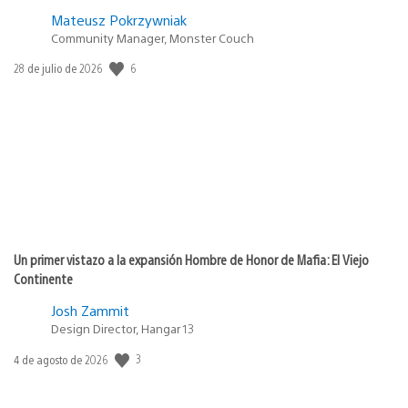
Mateusz Pokrzywniak
Community Manager, Monster Couch
6
Fecha
28 de julio de 2026
de
publicación:
Un primer vistazo a la expansión Hombre de Honor de Mafia: El Viejo
Continente
Josh Zammit
Design Director, Hangar 13
3
Fecha
4 de agosto de 2026
de
publicación: