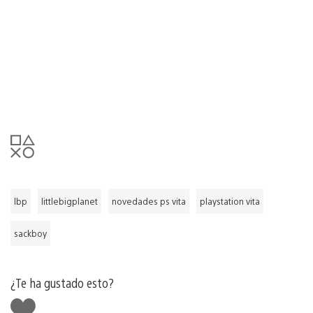
lbp
littlebigplanet
novedades ps vita
playstation vita
sackboy
¿Te ha gustado esto?
Me