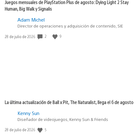
Juegos mensuales de PlayStation Plus de agosto: Dying Light 2 Stay
Human, Big Walk y Signalis
Adam Michel
Director de operaciones y adquisición de contenido, SIE
2
9
Fecha
28 de julio de 2026
de
publicación:
La última actualización de Ball x Pit, The Naturalist, llega el 6 de agosto
Kenny Sun
Diseñador de videojuegos, Kenny Sun & Friends
5
Fecha
28 de julio de 2026
de