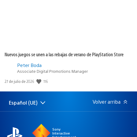
publicación:
Nuevos juegos se unen a las rebajas de verano de PlayStation Store
Peter Boda
Associate Digital Promotions Manager
116
Fecha
27 de julio de 2026
de
publicación:
Volver arriba
Español (UE)
Selecciona
Región
una
actual:
región
Sony
Interactive