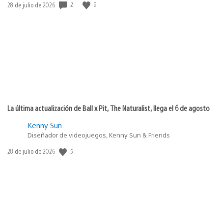
2
9
Fecha
28 de julio de 2026
de
publicación:
La última actualización de Ball x Pit, The Naturalist, llega el 6 de agosto
Kenny Sun
Diseñador de videojuegos, Kenny Sun & Friends
5
Fecha
28 de julio de 2026
de
publicación: