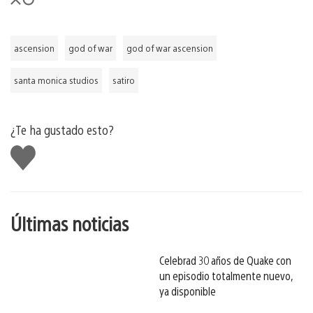
ascension
god of war
god of war ascension
santa monica studios
satiro
¿Te ha gustado esto?
Me
gusta
esto
Últimas noticias
Celebrad 30 años de Quake con
un episodio totalmente nuevo,
ya disponible