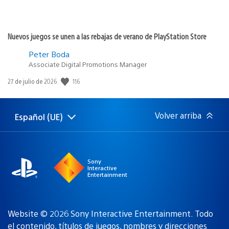
Nuevos juegos se unen a las rebajas de verano de PlayStation Store
Peter Boda
Associate Digital Promotions Manager
116
Fecha
27 de julio de 2026
de
publicación:
Volver arriba
Español (UE)
Selecciona
Región
una
actual:
región
Sony
Interactive
Entertainment
Website © 2026 Sony Interactive Entertainment. Todo
el contenido, títulos de juegos, nombres y direcciones