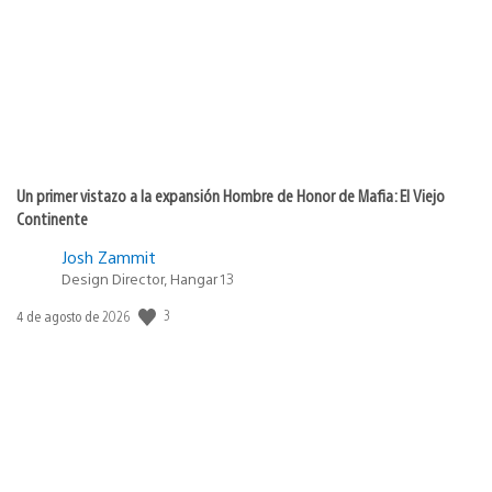
publicación:
Un primer vistazo a la expansión Hombre de Honor de Mafia: El Viejo
Continente
Josh Zammit
Design Director, Hangar 13
3
Fecha
4 de agosto de 2026
de
publicación: