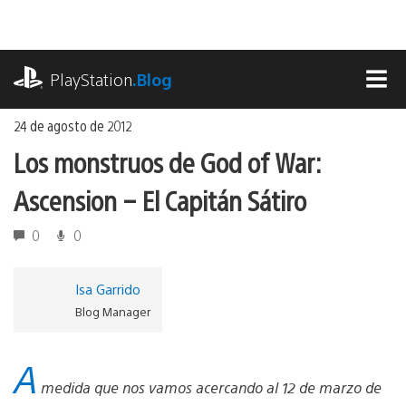
Ir
al
contenido
playstation.com
PlayStation
.Blog
MEN
24 de agosto de 2012
Los monstruos de God of War:
Ascension – El Capitán Sátiro
0
0
Isa Garrido
Blog Manager
A
medida que nos vamos acercando al 12 de marzo de