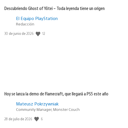
Descubriendo Ghost of Yōtei – Toda leyenda tiene un origen
El Equipo PlayStation
Redacción
12
Fecha
30 de junio de 2026
de
publicación:
Hoy se lanza la demo de Flamecraft, que llegará a PS5 este año
Mateusz Pokrzywniak
Community Manager, Monster Couch
6
Fecha
28 de julio de 2026
de