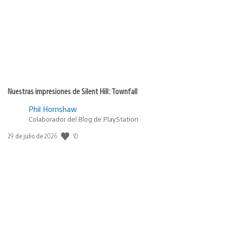
Nuestras impresiones de Silent Hill: Townfall
Phil Hornshaw
Colaborador del Blog de PlayStation
10
Fecha
29 de julio de 2026
de
publicación: