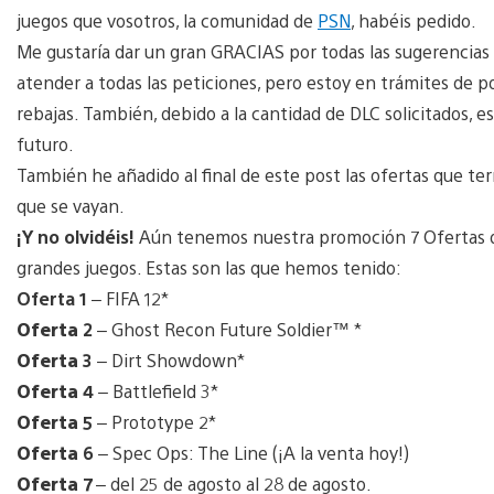
juegos que vosotros, la comunidad de
PSN
, habéis pedido.
Me gustaría dar un gran GRACIAS por todas las sugerencias
atender a todas las peticiones, pero estoy en trámites de p
rebajas. También, debido a la cantidad de DLC solicitados,
futuro.
También he añadido al final de este post las ofertas que ter
que se vayan.
¡Y no olvidéis!
Aún tenemos nuestra promoción 7 Ofertas de
grandes juegos. Estas son las que hemos tenido:
Oferta 1
– FIFA 12*
Oferta
2
– Ghost Recon Future Soldier™ *
Oferta
3
– Dirt Showdown*
Oferta
4
– Battlefield 3*
Oferta
5
– Prototype 2*
Oferta
6
– Spec Ops: The Line (¡A la venta hoy!)
Oferta
7
– del 25 de agosto al 28 de agosto.