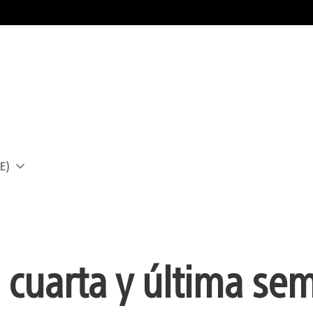
E)
a
 cuarta y última se