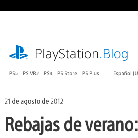
Ir
al
contenido
playstation.com
PlayStation
.Blog
PS5
PS VR2
PS4
PS Store
PS Plus
Español (U
Seleccion
Región
una
actual:
región
21 de agosto de 2012
Rebajas de verano: