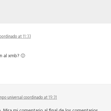
oordinado at 11:33
ón al xmb? 🙂
mpo universal coordinado at 19:31
. Mira mi comentario al final de los comentarios