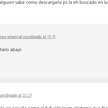
lguien sabe como descargarla ps la eh buscado en la
mpo universal coordinado at 19:31
tario abajo
coordinado at 02:27
le en españa como el full videos en alemania que fr