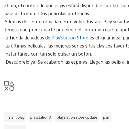
ahora, el contenido que elijas estará disponible con tan so
para disfrutar de tus películas preferidas.
Además de ser extremadamente veloz, Instant Play se activa 
tengas que preocuparte por elegir el contenido que te apet
la Tienda de vídeos de
PlayStation Store
es el lugar ideal p
las últimas películas, las mejores series y tus clásicos favori
instantánea con tan solo pulsar un botón.
¡Descúbrelo ya! Se acabaron las esperas. Llegan las pelis al 
instant play
playstation 3
playstation store update
psn