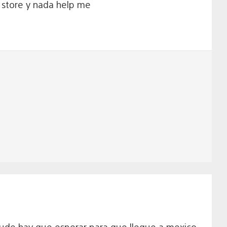
 store y nada help me
aude hay que esperar para que llegue a mexico