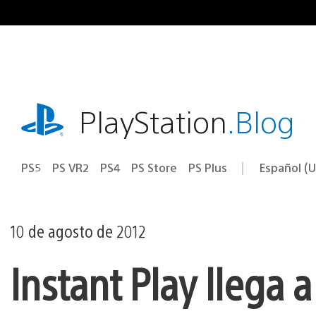
Ir
al
contenido
playstation.com
PlayStation
.Blog
PS5
PS VR2
PS4
PS Store
PS Plus
Español (U
Seleccion
Región
una
actual:
región
10 de agosto de 2012
Instant Play llega 