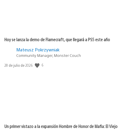
Hoy se lanza la demo de Flamecraft, que llegará a PS5 este año
Mateusz Pokrzywniak
Community Manager, Monster Couch
6
Fecha
28 de julio de 2026
de
publicación:
Un primer vistazo a la expansión Hombre de Honor de Mafia: El Viejo