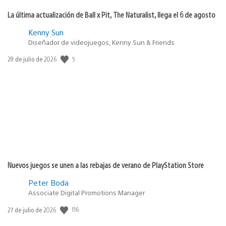
La última actualización de Ball x Pit, The Naturalist, llega el 6 de agosto
Kenny Sun
Diseñador de videojuegos, Kenny Sun & Friends
5
Fecha
28 de julio de 2026
de
publicación:
Nuevos juegos se unen a las rebajas de verano de PlayStation Store
Peter Boda
Associate Digital Promotions Manager
116
Fecha
27 de julio de 2026
de