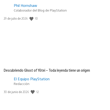
Phil Hornshaw
Colaborador del Blog de PlayStation
10
Fecha
29 de julio de 2026
de
publicación:
Descubriendo Ghost of Yōtei – Toda leyenda tiene un origen
El Equipo PlayStation
Redacción
12
Fecha
30 de junio de 2026
de
publicación: