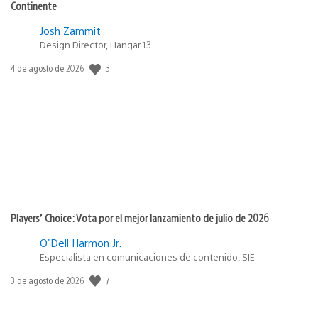
Continente
Josh Zammit
Design Director, Hangar 13
3
Fecha
4 de agosto de 2026
de
publicación:
Players’ Choice: Vota por el mejor lanzamiento de julio de 2026
O'Dell Harmon Jr.
Especialista en comunicaciones de contenido, SIE
7
Fecha
3 de agosto de 2026
de
publicación: