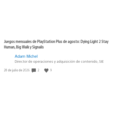
Juegos mensuales de PlayStation Plus de agosto: Dying Light 2 Stay
Human, Big Walk y Signalis
Adam Michel
Director de operaciones y adquisición de contenido, SIE
2
9
Fecha
28 de julio de 2026
de
publicación: