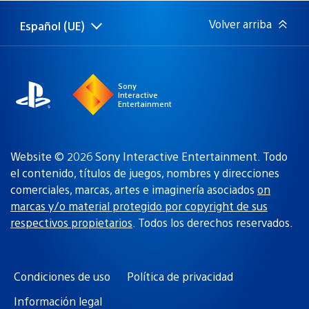
publicación:
Volver arriba
Español (UE)
Selecciona
Región
una
actual:
región
Sony
Interactive
Entertainment
Website © 2026 Sony Interactive Entertainment. Todo
el contenido, títulos de juegos, nombres y direcciones
comerciales, marcas, artes e imaginería asociados
on
marcas y/o material protegido por copyright de sus
respectivos propietarios
. Todos los derechos reservados.
Condiciones de uso
Política de privacidad
Información legal