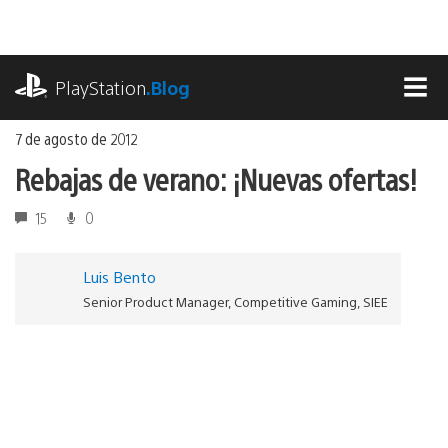
Ir
al
contenido
playstation.com
PlayStation
.Blog
MEN
7 de agosto de 2012
Rebajas de verano: ¡Nuevas ofertas!
15
0
Luis Bento
Senior Product Manager, Competitive Gaming, SIEE