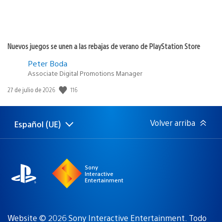
Nuevos juegos se unen a las rebajas de verano de PlayStation Store
Peter Boda
Associate Digital Promotions Manager
116
Fecha
27 de julio de 2026
de
publicación:
Volver arriba
Español (UE)
Selecciona
Región
una
actual:
región
Sony
Interactive
Entertainment
Website © 2026 Sony Interactive Entertainment. Todo