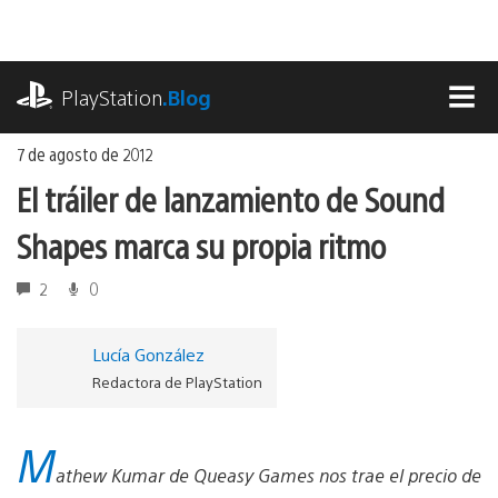
Ir
al
contenido
playstation.com
PlayStation
.Blog
MEN
7 de agosto de 2012
El tráiler de lanzamiento de Sound
Shapes marca su propia ritmo
2
0
Lucía González
Redactora de PlayStation
M
athew Kumar de Queasy Games nos trae el precio de