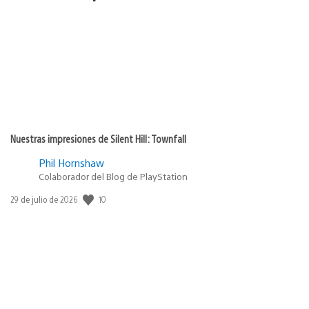
Nuestras impresiones de Silent Hill: Townfall
Phil Hornshaw
Colaborador del Blog de PlayStation
10
Fecha
29 de julio de 2026
de
publicación: