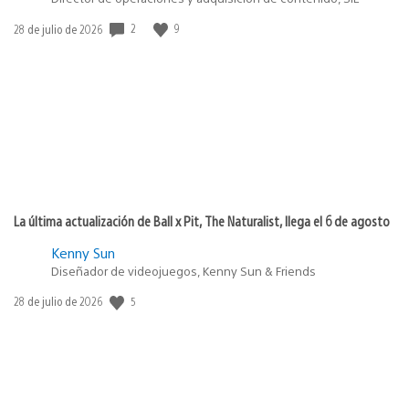
2
9
Fecha
28 de julio de 2026
de
publicación:
La última actualización de Ball x Pit, The Naturalist, llega el 6 de agosto
Kenny Sun
Diseñador de videojuegos, Kenny Sun & Friends
5
Fecha
28 de julio de 2026
de
publicación: