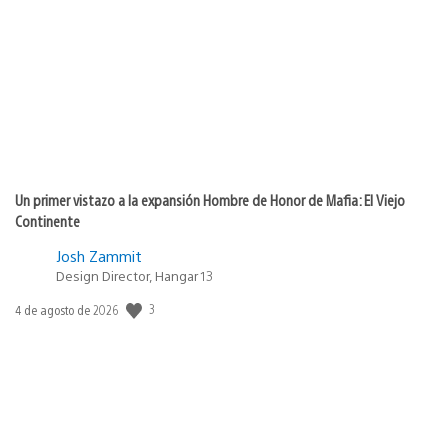
de
publicación:
Un primer vistazo a la expansión Hombre de Honor de Mafia: El Viejo
Continente
Josh Zammit
Design Director, Hangar 13
3
Fecha
4 de agosto de 2026
de
publicación: