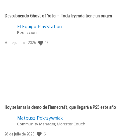
Descubriendo Ghost of Yōtei – Toda leyenda tiene un origen
El Equipo PlayStation
Redacción
12
Fecha
30 de junio de 2026
de
publicación:
Hoy se lanza la demo de Flamecraft, que llegará a PS5 este año
Mateusz Pokrzywniak
Community Manager, Monster Couch
6
Fecha
28 de julio de 2026