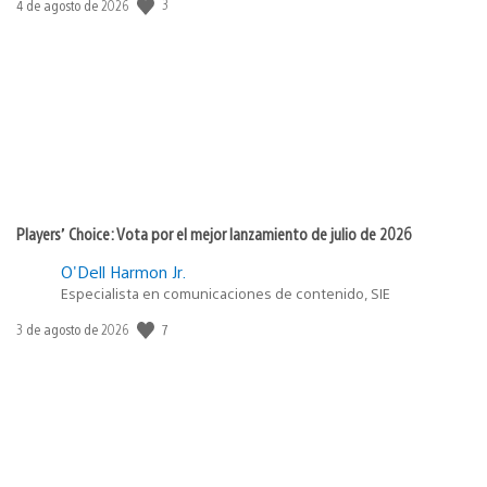
3
Fecha
4 de agosto de 2026
de
publicación:
Players’ Choice: Vota por el mejor lanzamiento de julio de 2026
O'Dell Harmon Jr.
Especialista en comunicaciones de contenido, SIE
7
Fecha
3 de agosto de 2026
de
publicación: