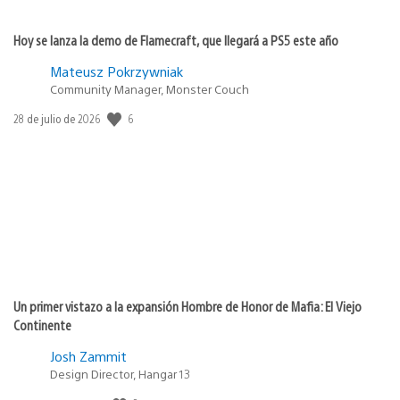
Hoy se lanza la demo de Flamecraft, que llegará a PS5 este año
Mateusz Pokrzywniak
Community Manager, Monster Couch
6
Fecha
28 de julio de 2026
de
publicación:
Un primer vistazo a la expansión Hombre de Honor de Mafia: El Viejo
Continente
Josh Zammit
Design Director, Hangar 13