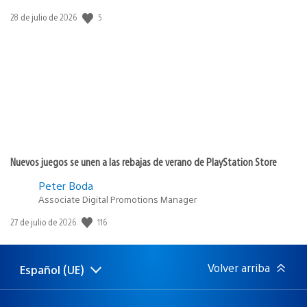
5
Fecha
28 de julio de 2026
de
publicación:
Nuevos juegos se unen a las rebajas de verano de PlayStation Store
Peter Boda
Associate Digital Promotions Manager
116
Fecha
27 de julio de 2026
de
publicación:
Volver arriba
Español (UE)
Selecciona
Región
una
actual:
región