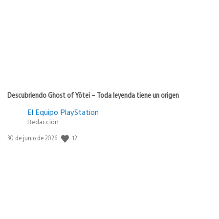
de
publicación:
Descubriendo Ghost of Yōtei – Toda leyenda tiene un origen
El Equipo PlayStation
Redacción
12
Fecha
30 de junio de 2026
de
publicación: