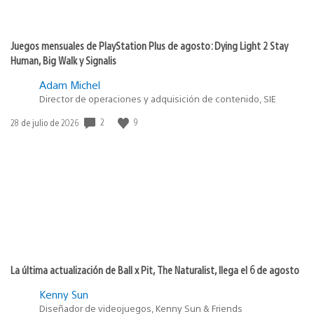
Juegos mensuales de PlayStation Plus de agosto: Dying Light 2 Stay
Human, Big Walk y Signalis
Adam Michel
Director de operaciones y adquisición de contenido, SIE
2
9
Fecha
28 de julio de 2026
de
publicación:
La última actualización de Ball x Pit, The Naturalist, llega el 6 de agosto
Kenny Sun
Diseñador de videojuegos, Kenny Sun & Friends