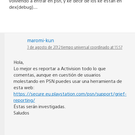
volviendo a entrar en psn, y ke decir de los ke estan en
dex(debug)…
maromi-kun
3 de agosto de 2012 tiempo universal coordinado at 15:57
Hola,
Lo mejor es reportar a Activision todo lo que
comentas, aunque en cuestión de usuarios
molestando en PSN puedes usar una herramienta de
esta web:
https://secure.eu.playstation.com/psn/support/grief-
reporting/
Éstas serán investigadas.
Saludos