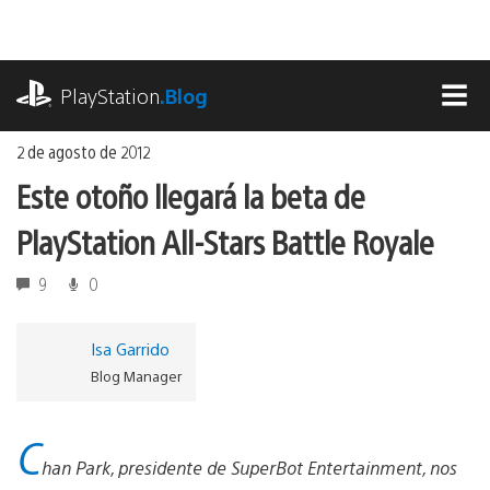
Ir
al
contenido
playstation.com
PlayStation
.Blog
MEN
2 de agosto de 2012
Este otoño llegará la beta de
PlayStation All-Stars Battle Royale
9
0
Isa Garrido
Blog Manager
C
han Park, presidente de SuperBot Entertainment, nos