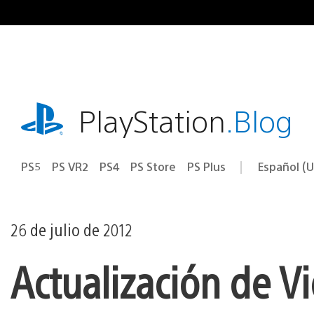
Ir
al
contenido
playstation.com
PlayStation
.Blog
PS5
PS VR2
PS4
PS Store
PS Plus
Español (U
Seleccion
Región
una
actual:
región
26 de julio de 2012
Actualización de V