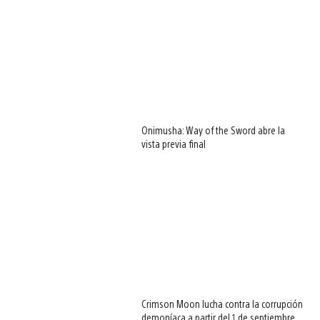
Onimusha: Way of the Sword abre la
vista previa final
Crimson Moon lucha contra la corrupción
demoníaca a partir del 1 de septiembre