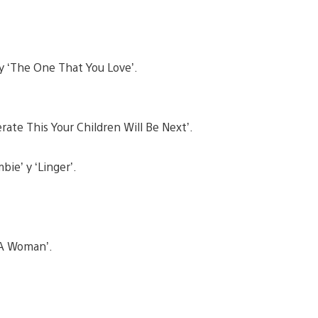
 y ‘The One That You Love’.
erate This Your Children Will Be Next’.
ie’ y ‘Linger’.
e A Woman’.