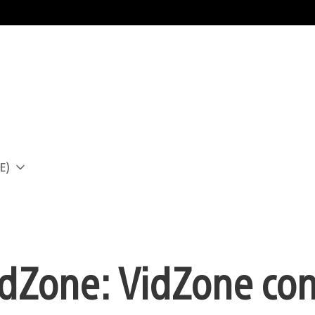
E)
a
idZone: VidZone con