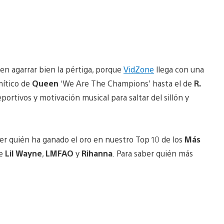
 en agarrar bien la pértiga, porque
VidZone
llega con una
 mítico de
Queen
‘We Are The Champions’ hasta el de
R.
portivos y motivación musical para saltar del sillón y
 ver quién ha ganado el oro en nuestro Top 10 de los
Más
ye
Lil Wayne
,
LMFAO
y
Rihanna
. Para saber quién más