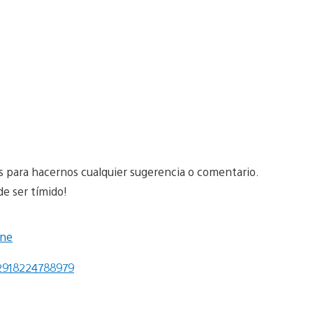
para hacernos cualquier sugerencia o comentario.
de ser tímido!
one
2918224788979