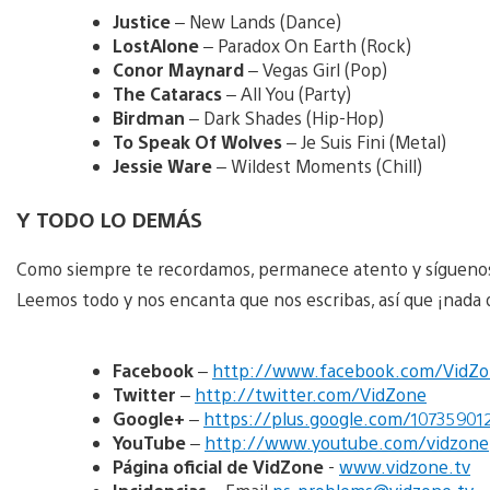
Justice
– New Lands (Dance)
LostAlone
– Paradox On Earth (Rock)
Conor Maynard
– Vegas Girl (Pop)
The Cataracs
– All You (Party)
Birdman
– Dark Shades (Hip-Hop)
To Speak Of Wolves
– Je Suis Fini (Metal)
Jessie Ware
– Wildest Moments (Chill)
Y TODO LO DEMÁS
Como siempre te recordamos, permanece atento y síguenos 
Leemos todo y nos encanta que nos escribas, así que ¡nada 
Facebook
–
http://www.facebook.com/VidZ
Twitter
–
http://twitter.com/VidZone
Google+
–
https://plus.google.com/10735901
YouTube
–
http://www.youtube.com/vidzone
Página oficial de VidZone
-
www.vidzone.tv