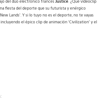
ajo del dúo electrónico francés
Justice
. ¿Qué vídeoclip
a fiesta del deporte que su futurista y enérgico
ew Lands’. Y si lo tuyo no es el deporte, no te vayas
incluyendo el épico clip de animación ‘Civilization’ y el
: