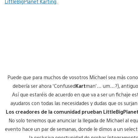
LittleBigPlanet Karting
.
Puede que para muchos de vosotros Michael sea más con
debería ser ahora ‘Confused
Kart
man’… um…?), antiguo 
Así que estaréis de acuerdo en que va a ser un fichaje es
ayudaros con todas las necesidades y dudas que os surjan r
Los creadores de la comunidad prueban LittleBigPlane
No solo tenemos que anunciar la llegada de Michael al eq
evento hace un par de semanas, donde le dimos a un selec
la exclusiva oportunidad de probar íntegramente