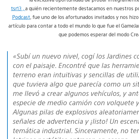
tsr13 ,
a quién recientemente destacamos en nuestros po
Podcast
, fue uno de los afortunados invitados y nos hizo
artículo para contar a todo el mundo lo que fue el GameJa
que podemos esperar del modo Crea
«Subí un nuevo nivel, cogí los Jardines como fondo, y comencé a hacer el tonto
con el paisaje. Encontré que las herramie
terreno eran intuitivas y sencillas de ut
que tuviera algo que parecía como un sit
me llevó a crear algunos vehículos, y an
especie de medio camión con volquete y 
Algunas pilas de explosivos aleatoriamen
señales de advertencia y ¡listo! Un escen
temática industrial. Sinceramente, no te