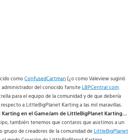
ocido como
ConfusedCartman
(¿o como Valeview sugirió
administrador del conocido fansite
LBPCentral.com
.
trella para el equipo de la comunidad y de que debería
especto a LittleBigPlanet Karting a las mil maravillas.
t Karting en el GameJam de LittleBigPlanet Karting…
uipo, también tenemos que contaros que asistimos a un
to grupo de creadores de la comunidad de
LittleBigPlanet
 el modo Creación de LittleBigPlanet Karting.