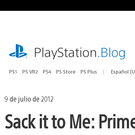
Ir
al
contenido
playstation.com
PlayStation
.Blog
PS5
PS VR2
PS4
PS Store
PS Plus
Español (U
Seleccion
Región
una
actual:
región
9 de julio de 2012
Sack it to Me: Pri