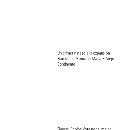
Un primer vistazo a la expansión
Hombre de Honor de Mafia: El Viejo
Continente
Players’ Choice: Vota por el mejor