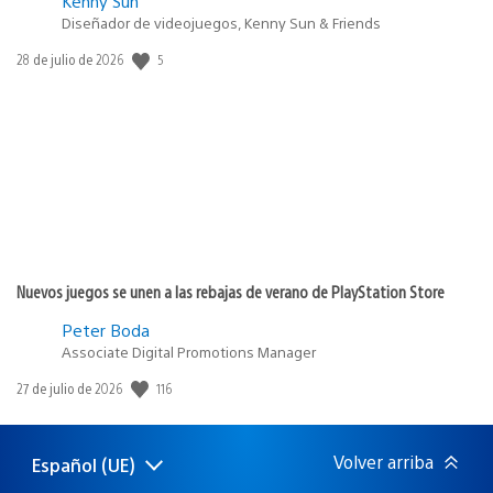
Kenny Sun
Diseñador de videojuegos, Kenny Sun & Friends
5
Fecha
28 de julio de 2026
de
publicación:
Nuevos juegos se unen a las rebajas de verano de PlayStation Store
Peter Boda
Associate Digital Promotions Manager
116
Fecha
27 de julio de 2026
de
publicación:
Volver arriba
Español (UE)
Selecciona
Región
una
actual: