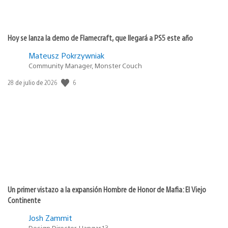
Hoy se lanza la demo de Flamecraft, que llegará a PS5 este año
Mateusz Pokrzywniak
Community Manager, Monster Couch
6
Fecha
28 de julio de 2026
de
publicación:
Un primer vistazo a la expansión Hombre de Honor de Mafia: El Viejo
Continente
Josh Zammit
Design Director, Hangar 13