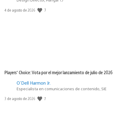
3
Fecha
4 de agosto de 2026
de
publicación:
Players’ Choice: Vota por el mejor lanzamiento de julio de 2026
O'Dell Harmon Jr.
Especialista en comunicaciones de contenido, SIE
7
Fecha
3 de agosto de 2026
de
publicación: