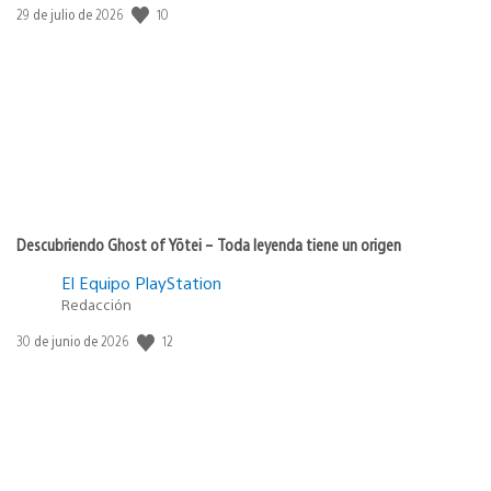
10
Fecha
29 de julio de 2026
de
publicación:
Descubriendo Ghost of Yōtei – Toda leyenda tiene un origen
El Equipo PlayStation
Redacción
12
Fecha
30 de junio de 2026
de
publicación: