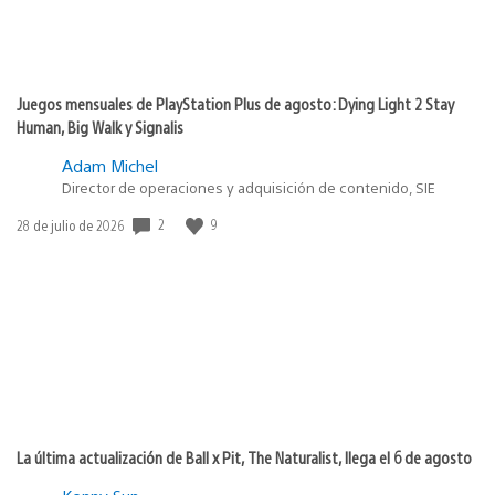
Juegos mensuales de PlayStation Plus de agosto: Dying Light 2 Stay
Human, Big Walk y Signalis
Adam Michel
Director de operaciones y adquisición de contenido, SIE
2
9
Fecha
28 de julio de 2026
de
publicación:
La última actualización de Ball x Pit, The Naturalist, llega el 6 de agosto