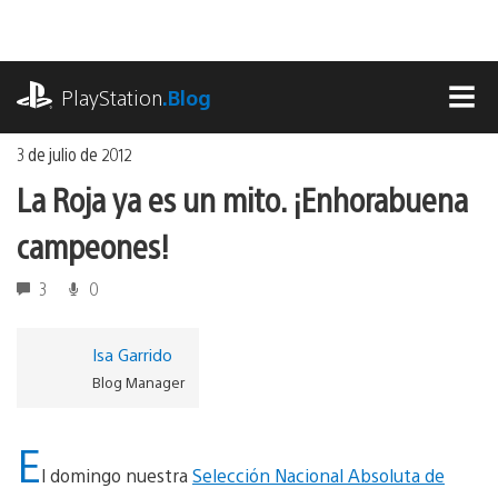
Ir
al
contenido
playstation.com
PlayStation
.Blog
MEN
3 de julio de 2012
La Roja ya es un mito. ¡Enhorabuena
campeones!
3
0
Isa Garrido
Blog Manager
E
l domingo nuestra
Selección Nacional Absoluta de