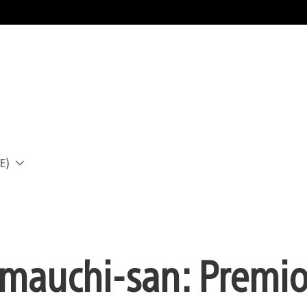
E)
a
mauchi-san: Premio