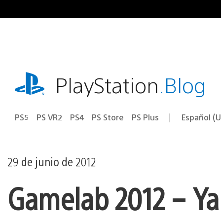
Ir
al
contenido
playstation.com
PlayStation
.Blog
PS5
PS VR2
PS4
PS Store
PS Plus
Español (U
Seleccion
Región
una
actual:
región
29 de junio de 2012
Gamelab 2012 – Ya