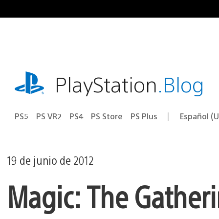
Ir
al
contenido
playstation.com
PlayStation
.Blog
PS5
PS VR2
PS4
PS Store
PS Plus
Español (U
Seleccion
Región
una
actual:
región
19 de junio de 2012
Magic: The Gatheri