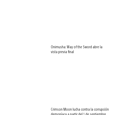
Onimusha: Way of the Sword abre la
vista previa final
Crimson Moon lucha contra la corrupción
demoníaca a partir del 1 de septiembre