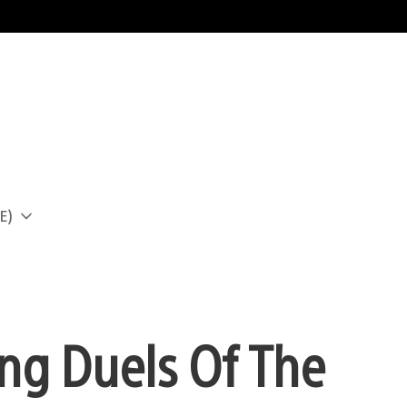
E)
a
ng Duels Of The