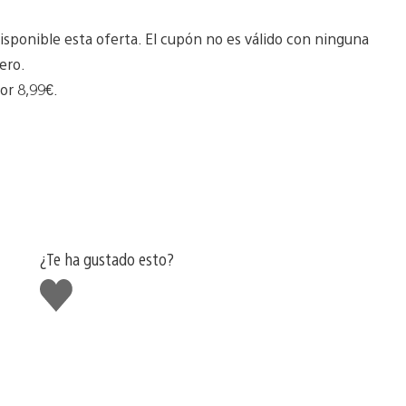
isponible esta oferta. El cupón no es válido con ninguna
ero.
r 8,99€.
¿Te ha gustado esto?
Me
gusta
esto