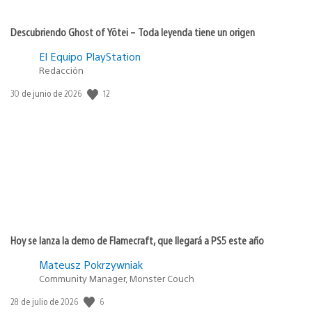
Descubriendo Ghost of Yōtei – Toda leyenda tiene un origen
El Equipo PlayStation
Redacción
12
Fecha
30 de junio de 2026
de
publicación:
Hoy se lanza la demo de Flamecraft, que llegará a PS5 este año
Mateusz Pokrzywniak
Community Manager, Monster Couch
6
Fecha
28 de julio de 2026