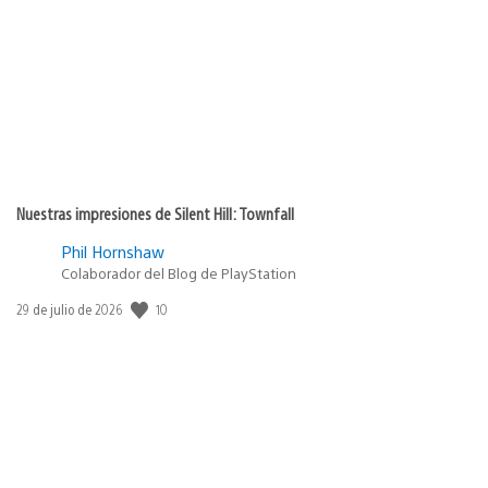
Nuestras impresiones de Silent Hill: Townfall
Phil Hornshaw
Colaborador del Blog de PlayStation
10
Fecha
29 de julio de 2026
de
publicación: