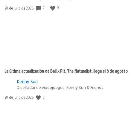
2
9
Fecha
28 de julio de 2026
de
publicación:
La última actualización de Ball x Pit, The Naturalist, llega el 6 de agosto
Kenny Sun
Diseñador de videojuegos, Kenny Sun & Friends
5
Fecha
28 de julio de 2026
de
publicación: