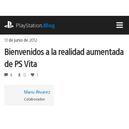
Ir
al
contenido
playstation.com
PlayStation
.Blog
MEN
13 de junio de 2012
Bienvenidos a la realidad aumentada
de PS Vita
4
0
1
Manu Álvarez
Colaborador