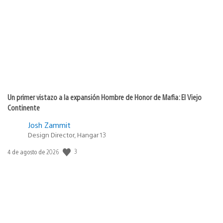
de
publicación:
Un primer vistazo a la expansión Hombre de Honor de Mafia: El Viejo
Continente
Josh Zammit
Design Director, Hangar 13
3
Fecha
4 de agosto de 2026
de
publicación: