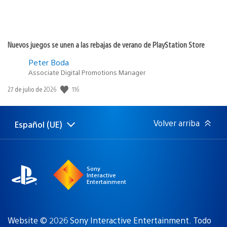
Nuevos juegos se unen a las rebajas de verano de PlayStation Store
Peter Boda
Associate Digital Promotions Manager
116
Fecha
27 de julio de 2026
de
publicación:
Volver arriba
Español (UE)
Selecciona
Región
una
actual:
región
Sony
Interactive
Entertainment
Website © 2026 Sony Interactive Entertainment. Todo