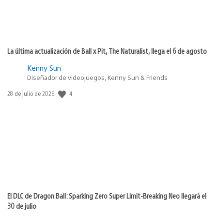
La última actualización de Ball x Pit, The Naturalist, llega el 6 de agosto
Kenny Sun
Diseñador de videojuegos, Kenny Sun & Friends
4
Fecha
28 de julio de 2026
de
publicación:
El DLC de Dragon Ball: Sparking Zero Super Limit-Breaking Neo llegará el
30 de julio