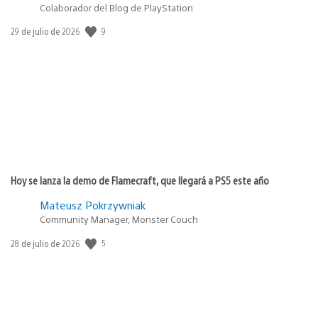
Colaborador del Blog de PlayStation
9
Fecha
29 de julio de 2026
de
publicación:
Hoy se lanza la demo de Flamecraft, que llegará a PS5 este año
Mateusz Pokrzywniak
Community Manager, Monster Couch
5
Fecha
28 de julio de 2026
de
publicación: