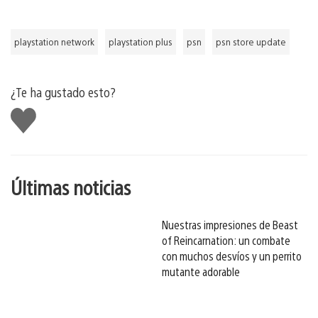
playstation network
playstation plus
psn
psn store update
¿Te ha gustado esto?
Me
gusta
esto
Últimas noticias
Nuestras impresiones de Beast
of Reincarnation: un combate
con muchos desvíos y un perrito
mutante adorable