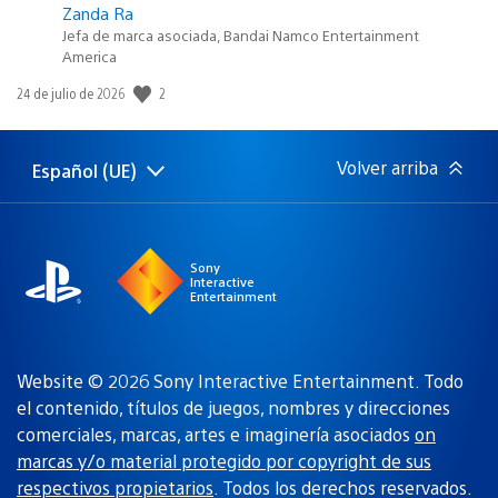
Zanda Ra
Jefa de marca asociada, Bandai Namco Entertainment
America
2
Fecha
24 de julio de 2026
de
publicación:
Volver arriba
Español (UE)
Selecciona
Región
una
actual:
región
Sony
Interactive
Entertainment
Website © 2026 Sony Interactive Entertainment. Todo
el contenido, títulos de juegos, nombres y direcciones
comerciales, marcas, artes e imaginería asociados
on
marcas y/o material protegido por copyright de sus
respectivos propietarios
. Todos los derechos reservados.