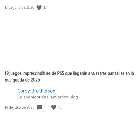
17
Fecha
17 de julio de 2026
de
publicación:
19 juegos imprescindibles de PS5 que llegarán a vuestras pantallas en lo
que queda de 2026
Corey Brotherson
Colaborador de PlayStation Blog
1
13
Fecha
14 de julio de 2026
de
publicación: