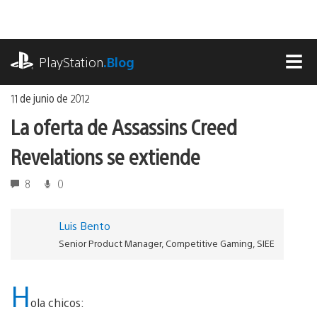
Ir
al
contenido
playstation.com
PlayStation
.Blog
MEN
11 de junio de 2012
La oferta de Assassins Creed
Revelations se extiende
8
0
Luis Bento
Senior Product Manager, Competitive Gaming, SIEE
H
ola chicos: