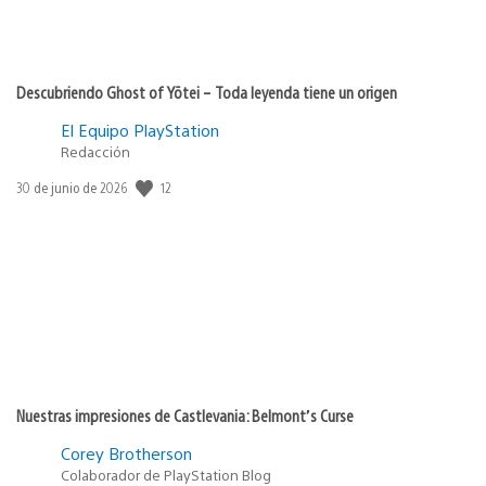
Descubriendo Ghost of Yōtei – Toda leyenda tiene un origen
El Equipo PlayStation
Redacción
12
Fecha
30 de junio de 2026
de
publicación:
Nuestras impresiones de Castlevania: Belmont’s Curse
Corey Brotherson
Colaborador de PlayStation Blog