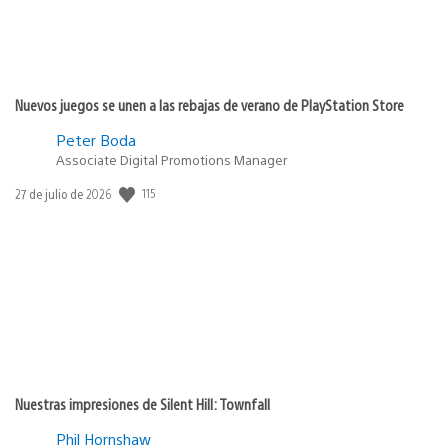
Nuevos juegos se unen a las rebajas de verano de PlayStation Store
Peter Boda
Associate Digital Promotions Manager
115
Fecha
27 de julio de 2026
de
publicación:
Nuestras impresiones de Silent Hill: Townfall
Phil Hornshaw