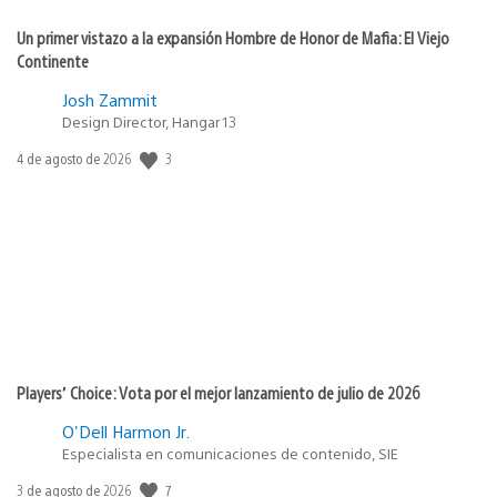
Un primer vistazo a la expansión Hombre de Honor de Mafia: El Viejo
Continente
Josh Zammit
Design Director, Hangar 13
3
Fecha
4 de agosto de 2026
de
publicación:
Players’ Choice: Vota por el mejor lanzamiento de julio de 2026
O'Dell Harmon Jr.
Especialista en comunicaciones de contenido, SIE
7
Fecha
3 de agosto de 2026