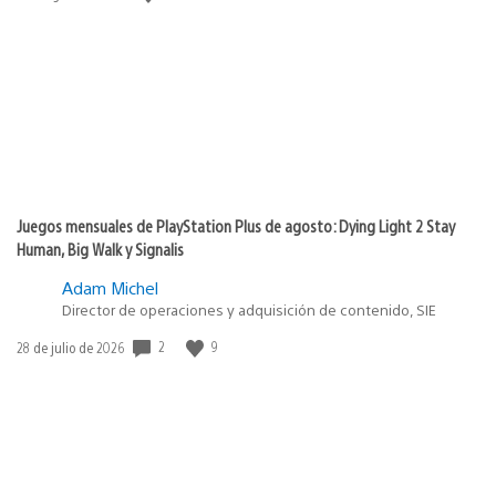
de
publicación:
Juegos mensuales de PlayStation Plus de agosto: Dying Light 2 Stay
Human, Big Walk y Signalis
Adam Michel
Director de operaciones y adquisición de contenido, SIE
2
9
Fecha
28 de julio de 2026
de
publicación: