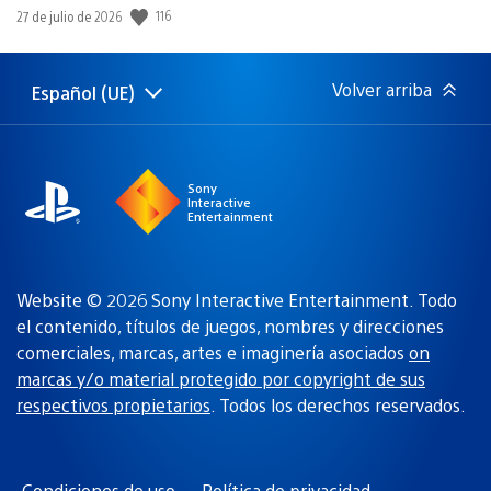
116
Fecha
27 de julio de 2026
de
publicación:
Volver arriba
Español (UE)
Selecciona
Región
una
actual:
región
Sony
Interactive
Entertainment
Website © 2026 Sony Interactive Entertainment. Todo
el contenido, títulos de juegos, nombres y direcciones
comerciales, marcas, artes e imaginería asociados
on
marcas y/o material protegido por copyright de sus
respectivos propietarios
. Todos los derechos reservados.
Condiciones de uso
Política de privacidad