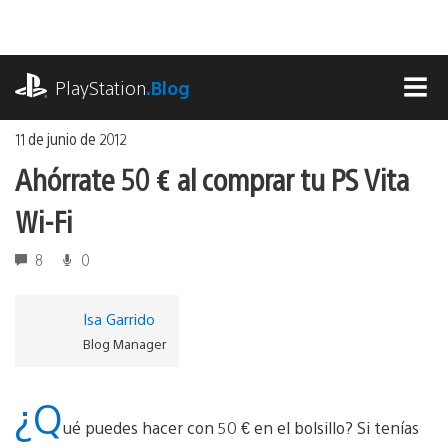
Ir
al
contenido
playstation.com
PlayStation
.Blog
MEN
11 de junio de 2012
Ahórrate 50 € al comprar tu PS Vita
Wi-Fi
8
0
Isa Garrido
Blog Manager
¿Q
ué puedes hacer con 50 € en el bolsillo? Si tenías