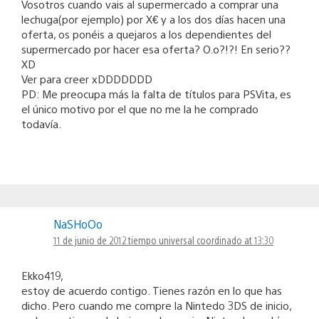
Vosotros cuando vais al supermercado a comprar una
lechuga(por ejemplo) por X€ y a los dos días hacen una
oferta, os ponéis a quejaros a los dependientes del
supermercado por hacer esa oferta? O.o?!?! En serio??
XD
Ver para creer xDDDDDDD
PD: Me preocupa más la falta de títulos para PSVita, es
el único motivo por el que no me la he comprado
todavía.
NaSHoOo
11 de junio de 2012 tiempo universal coordinado at 13:30
Ekko419,
estoy de acuerdo contigo. Tienes razón en lo que has
dicho. Pero cuando me compre la Nintedo 3DS de inicio,