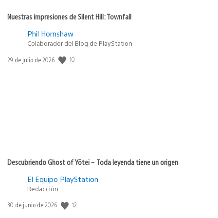
Nuestras impresiones de Silent Hill: Townfall
Phil Hornshaw
Colaborador del Blog de PlayStation
10
Fecha
29 de julio de 2026
de
publicación:
Descubriendo Ghost of Yōtei – Toda leyenda tiene un origen
El Equipo PlayStation
Redacción
12
Fecha
30 de junio de 2026
de