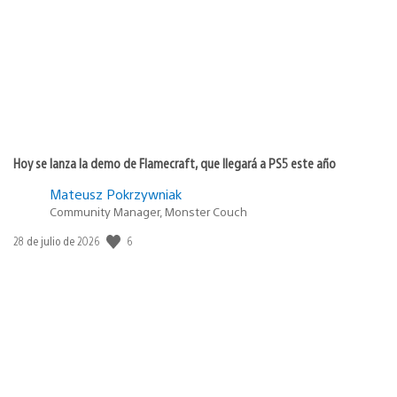
publicación:
Hoy se lanza la demo de Flamecraft, que llegará a PS5 este año
Mateusz Pokrzywniak
Community Manager, Monster Couch
6
Fecha
28 de julio de 2026
de
publicación: