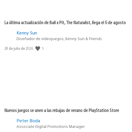
La última actualización de Ball x Pit, The Naturalist, llega el 6 de agosto
Kenny Sun
Diseñador de videojuegos, Kenny Sun & Friends
5
Fecha
28 de julio de 2026
de
publicación:
Nuevos juegos se unen a las rebajas de verano de PlayStation Store
Peter Boda
Associate Digital Promotions Manager