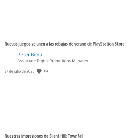
Nuevos juegos se unen a las rebajas de verano de PlayStation Store
Peter Boda
Associate Digital Promotions Manager
114
Fecha
27 de julio de 2026
de
publicación:
Nuestras impresiones de Silent Hill: Townfall