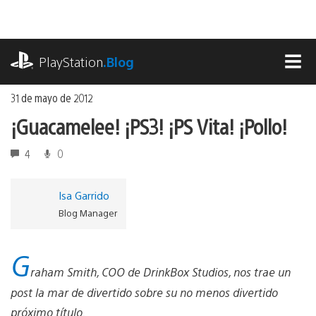
Ir
al
contenido
playstation.com
PlayStation
.Blog
MEN
31 de mayo de 2012
¡Guacamelee! ¡PS3! ¡PS Vita! ¡Pollo!
4
0
Isa Garrido
Blog Manager
G
raham Smith, COO de DrinkBox Studios, nos trae un
post la mar de divertido sobre su no menos divertido
próximo título.