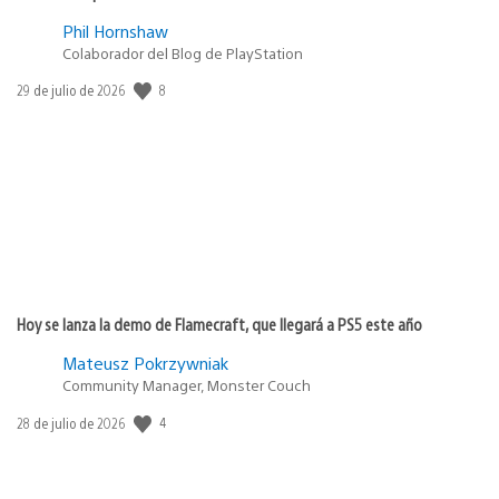
Phil Hornshaw
Colaborador del Blog de PlayStation
8
Fecha
29 de julio de 2026
de
publicación:
Hoy se lanza la demo de Flamecraft, que llegará a PS5 este año
Mateusz Pokrzywniak
Community Manager, Monster Couch
4
Fecha
28 de julio de 2026
de
publicación: