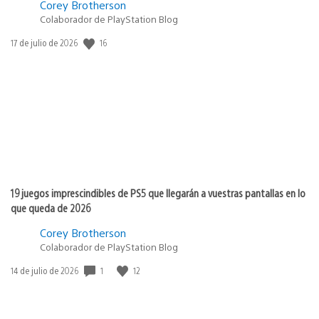
Corey Brotherson
Colaborador de PlayStation Blog
16
Fecha
17 de julio de 2026
de
publicación:
19 juegos imprescindibles de PS5 que llegarán a vuestras pantallas en lo
que queda de 2026
Corey Brotherson
Colaborador de PlayStation Blog
1
12
Fecha
14 de julio de 2026
de
publicación: