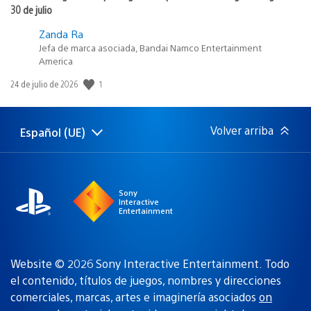
30 de julio
Zanda Ra
Jefa de marca asociada, Bandai Namco Entertainment
America
1
Fecha
24 de julio de 2026
de
publicación:
Volver arriba
Español (UE)
Selecciona
Región
una
actual:
región
Sony
Interactive
Entertainment
Website © 2026 Sony Interactive Entertainment. Todo
el contenido, títulos de juegos, nombres y direcciones
comerciales, marcas, artes e imaginería asociados
on