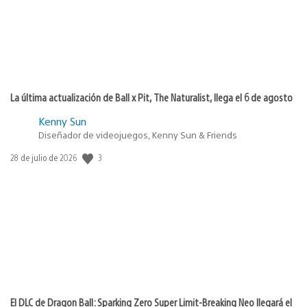
La última actualización de Ball x Pit, The Naturalist, llega el 6 de agosto
Kenny Sun
Diseñador de videojuegos, Kenny Sun & Friends
3
Fecha
28 de julio de 2026
de
publicación:
El DLC de Dragon Ball: Sparking Zero Super Limit-Breaking Neo llegará el