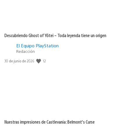
Descubriendo Ghost of Yōtei – Toda leyenda tiene un origen
El Equipo PlayStation
Redacción
12
Fecha
30 de junio de 2026
de
publicación:
Nuestras impresiones de Castlevania: Belmont’s Curse