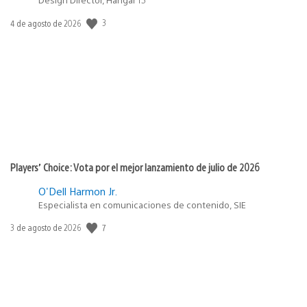
3
Fecha
4 de agosto de 2026
de
publicación:
Players’ Choice: Vota por el mejor lanzamiento de julio de 2026
O'Dell Harmon Jr.
Especialista en comunicaciones de contenido, SIE
7
Fecha
3 de agosto de 2026
de
publicación: