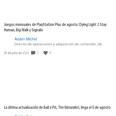
Juegos mensuales de PlayStation Plus de agosto: Dying Light 2 Stay
Human, Big Walk y Signalis
Adam Michel
Director de operaciones y adquisición de contenido, SIE
2
9
Fecha
28 de julio de 2026
de
publicación:
La última actualización de Ball x Pit, The Naturalist, llega el 6 de agosto