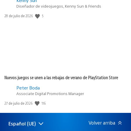
Kenny Sun
Diseñador de videojuegos, Kenny Sun & Friends
5
Fecha
28 de julio de 2026
de
publicación:
Nuevos juegos se unen a las rebajas de verano de PlayStation Store
Peter Boda
Associate Digital Promotions Manager
116
Fecha
27 de julio de 2026
de
publicación:
Volver arriba
Español (UE)
Selecciona
Región
una
actual: