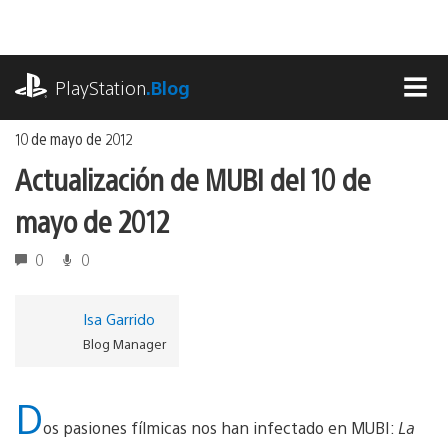
Ir
al
contenido
playstation.com
PlayStation
.Blog
MEN
10 de mayo de 2012
Actualización de MUBI del 10 de
mayo de 2012
0
0
Isa Garrido
Blog Manager
D
os pasiones fílmicas nos han infectado en MUBI:
La