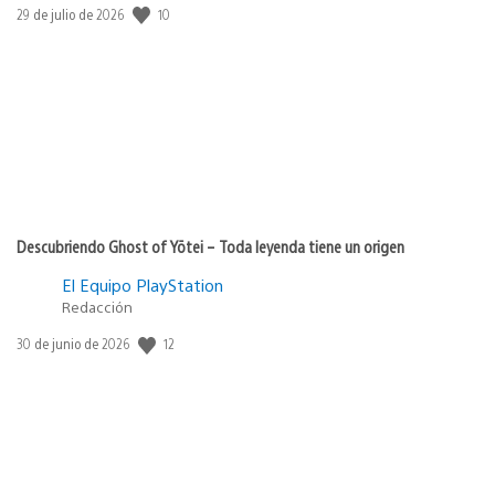
10
Fecha
29 de julio de 2026
de
publicación:
Descubriendo Ghost of Yōtei – Toda leyenda tiene un origen
El Equipo PlayStation
Redacción
12
Fecha
30 de junio de 2026
de
publicación: