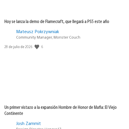
Hoy se lanza la demo de Flamecraft, que llegará a PS5 este año
Mateusz Pokrzywniak
Community Manager, Monster Couch
6
Fecha
28 de julio de 2026
de
publicación:
Un primer vistazo a la expansión Hombre de Honor de Mafia: El Viejo
Continente
Josh Zammit
Design Director, Hangar 13