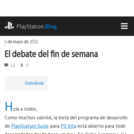
Ir
al
contenido
playstation.com
PlayStation
.Blog
MEN
5 de mayo de 2012
El debate del fin de semana
52
0
Gobobob
H
ola a todos,
Como muchos sabréis, la beta del programa de desarrollo
de
PlayStation Suite
para
PS Vita
está abierta para todo