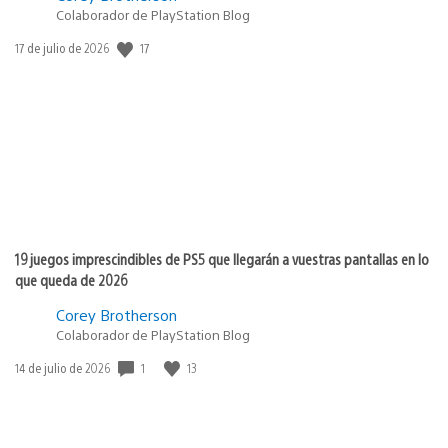
Colaborador de PlayStation Blog
17
Fecha
17 de julio de 2026
de
publicación:
19 juegos imprescindibles de PS5 que llegarán a vuestras pantallas en lo
que queda de 2026
Corey Brotherson
Colaborador de PlayStation Blog
1
13
Fecha
14 de julio de 2026
de
publicación: