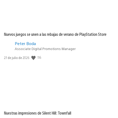
Nuevos juegos se unen a las rebajas de verano de PlayStation Store
Peter Boda
Associate Digital Promotions Manager
116
Fecha
27 de julio de 2026
de
publicación:
Nuestras impresiones de Silent Hill: Townfall