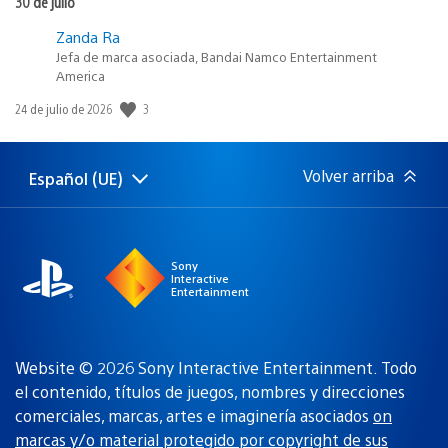
30 de julio
Zanda Ra
Jefa de marca asociada, Bandai Namco Entertainment
America
3
Fecha
24 de julio de 2026
de
publicación:
Volver arriba
Español (UE)
Selecciona
Región
una
actual:
región
Sony
Interactive
Entertainment
Website © 2026 Sony Interactive Entertainment. Todo
el contenido, títulos de juegos, nombres y direcciones
comerciales, marcas, artes e imaginería asociados
on
marcas y/o material protegido por copyright de sus