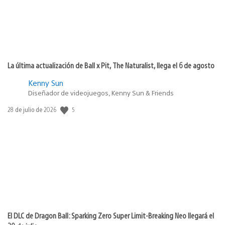
La última actualización de Ball x Pit, The Naturalist, llega el 6 de agosto
Kenny Sun
Diseñador de videojuegos, Kenny Sun & Friends
5
Fecha
28 de julio de 2026
de
publicación:
El DLC de Dragon Ball: Sparking Zero Super Limit-Breaking Neo llegará el