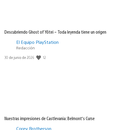
Descubriendo Ghost of Yōtei – Toda leyenda tiene un origen
El Equipo PlayStation
Redacción
12
Fecha
30 de junio de 2026
de
publicación:
Nuestras impresiones de Castlevania: Belmont’s Curse
Corey Brotherson