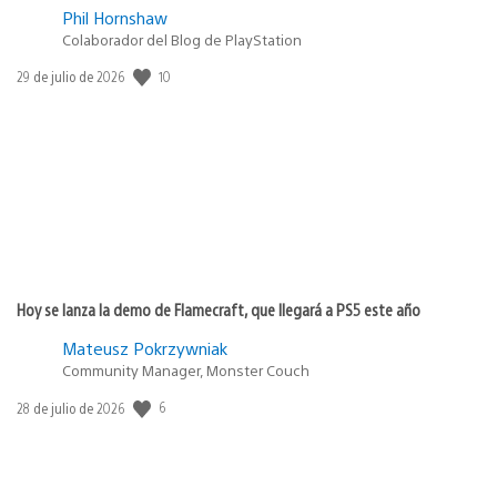
Phil Hornshaw
Colaborador del Blog de PlayStation
10
Fecha
29 de julio de 2026
de
publicación:
Hoy se lanza la demo de Flamecraft, que llegará a PS5 este año
Mateusz Pokrzywniak
Community Manager, Monster Couch
6
Fecha
28 de julio de 2026
de
publicación: