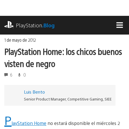
Ir
al
contenido
playstation.com
PlayStation
.Blog
MEN
1 de mayo de 2012
PlayStation Home: los chicos buenos
visten de negro
6
0
Luis Bento
Senior Product Manager, Competitive Gaming, SIEE
P
layStation Home
no estará disponible el miércoles 2