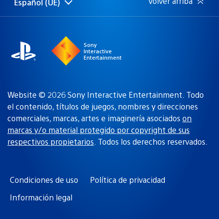
Volver arriba
Español (UE)
Selecciona
Región
una
actual:
región
Sony
Interactive
Entertainment
Website © 2026 Sony Interactive Entertainment. Todo
el contenido, títulos de juegos, nombres y direcciones
comerciales, marcas, artes e imaginería asociados
on
marcas y/o material protegido por copyright de sus
respectivos propietarios
. Todos los derechos reservados.
Condiciones de uso
Política de privacidad
Información legal