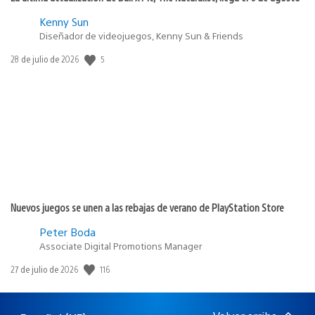
Kenny Sun
Diseñador de videojuegos, Kenny Sun & Friends
5
Fecha
28 de julio de 2026
de
publicación:
Nuevos juegos se unen a las rebajas de verano de PlayStation Store
Peter Boda
Associate Digital Promotions Manager
116
Fecha
27 de julio de 2026
de
publicación: