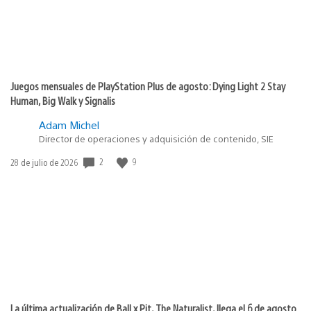
Juegos mensuales de PlayStation Plus de agosto: Dying Light 2 Stay
Human, Big Walk y Signalis
Adam Michel
Director de operaciones y adquisición de contenido, SIE
2
9
Fecha
28 de julio de 2026
de
publicación:
La última actualización de Ball x Pit, The Naturalist, llega el 6 de agosto