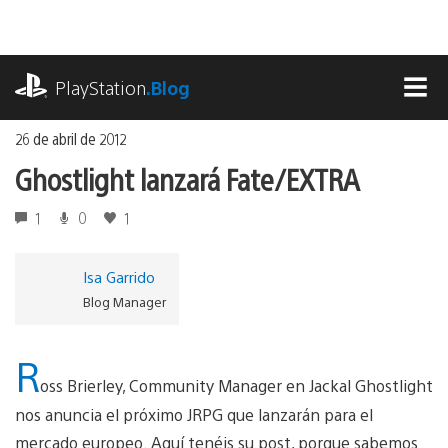
Ir
al
contenido
playstation.com
PlayStation
.Blog
MEN
26 de abril de 2012
Ghostlight lanzará Fate/EXTRA
1
0
1
Isa Garrido
Blog Manager
R
oss Brierley, Community Manager en Jackal Ghostlight
nos anuncia el próximo JRPG que lanzarán para el
mercado europeo. Aquí tenéis su post, porque sabemos