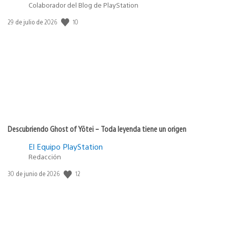
Colaborador del Blog de PlayStation
10
Fecha
29 de julio de 2026
de
publicación:
Descubriendo Ghost of Yōtei – Toda leyenda tiene un origen
El Equipo PlayStation
Redacción
12
Fecha
30 de junio de 2026
de
publicación: