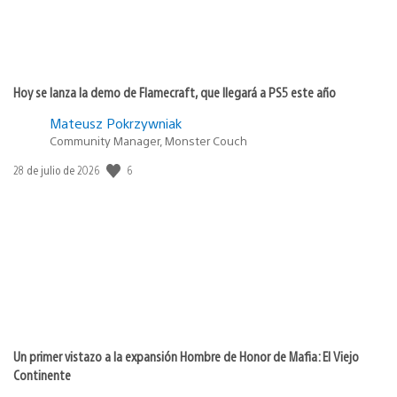
Hoy se lanza la demo de Flamecraft, que llegará a PS5 este año
Mateusz Pokrzywniak
Community Manager, Monster Couch
6
Fecha
28 de julio de 2026
de
publicación:
Un primer vistazo a la expansión Hombre de Honor de Mafia: El Viejo
Continente