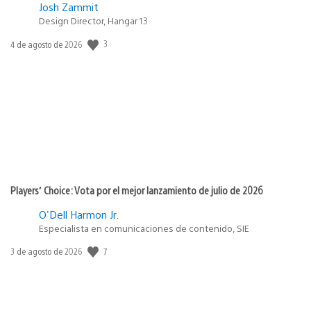
Josh Zammit
Design Director, Hangar 13
3
Fecha
4 de agosto de 2026
de
publicación:
Players’ Choice: Vota por el mejor lanzamiento de julio de 2026
O'Dell Harmon Jr.
Especialista en comunicaciones de contenido, SIE
7
Fecha
3 de agosto de 2026
de
publicación: