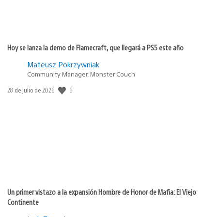
Hoy se lanza la demo de Flamecraft, que llegará a PS5 este año
Mateusz Pokrzywniak
Community Manager, Monster Couch
6
Fecha
28 de julio de 2026
de
publicación:
Un primer vistazo a la expansión Hombre de Honor de Mafia: El Viejo
Continente