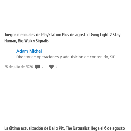
Juegos mensuales de PlayStation Plus de agosto: Dying Light 2 Stay
Human, Big Walk y Signalis
Adam Michel
Director de operaciones y adquisición de contenido, SIE
2
9
Fecha
28 de julio de 2026
de
publicación:
La última actualización de Ball x Pit, The Naturalist, llega el 6 de agosto