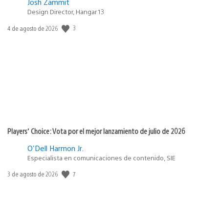
Josh Zammit
Design Director, Hangar 13
3
Fecha
4 de agosto de 2026
de
publicación:
Players’ Choice: Vota por el mejor lanzamiento de julio de 2026
O'Dell Harmon Jr.
Especialista en comunicaciones de contenido, SIE
7
Fecha
3 de agosto de 2026
de
publicación: