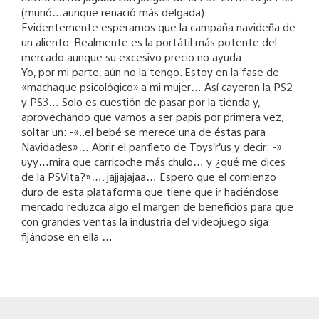
(murió…aunque renació más delgada).
Evidentemente esperamos que la campaña navideña de
un aliento. Realmente es la portátil más potente del
mercado aunque su excesivo precio no ayuda.
Yo, por mi parte, aún no la tengo. Estoy en la fase de
«machaque psicológico» a mi mujer… Así cayeron la PS2
y PS3… Solo es cuestión de pasar por la tienda y,
aprovechando que vamos a ser papis por primera vez,
soltar un: -«..el bebé se merece una de éstas para
Navidades»… Abrir el panfleto de Toys’r’us y decir: -»
uyy…mira que carricoche más chulo… y ¿qué me dices
de la PSVita?»…. jajjajajaa… Espero que el comienzo
duro de esta plataforma que tiene que ir haciéndose
mercado reduzca algo el margen de beneficios para que
con grandes ventas la industria del videojuego siga
fijándose en ella …