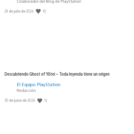
Colaborador del Blog de PlayStation
10
Fecha
29 de julio de 2026
de
publicación:
Descubriendo Ghost of Yōtei – Toda leyenda tiene un origen
El Equipo PlayStation
Redacción
12
Fecha
30 de junio de 2026
de
publicación: