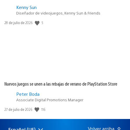
Kenny Sun
Diseñador de videojuegos, Kenny Sun & Friends
5
Fecha
28 de julio de 2026
de
publicación:
Nuevos juegos se unen a las rebajas de verano de PlayStation Store
Peter Boda
Associate Digital Promotions Manager
116
Fecha
27 de julio de 2026
de
publicación:
Volver arriba
Español (UE)