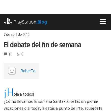
Ir
al
contenido
playstation.com
PlayStation
.Blog
MEN
7 de abril de 2012
El debate del fin de semana
10
0
RoberTo
¡H
ola a todos!
¿Cómo llevamos la Semana Santa? Si estás en plenas
vacaciones o si todavía estás a punto de irte, acuérdate