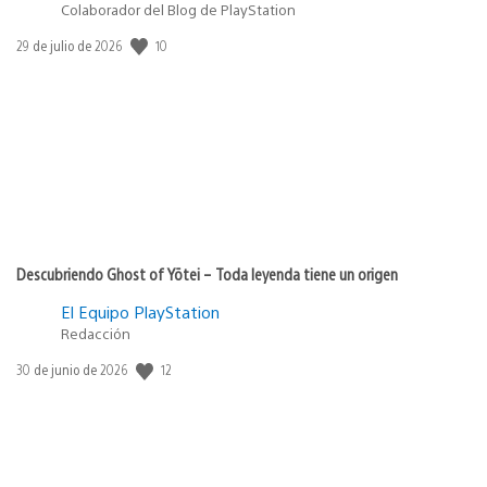
Colaborador del Blog de PlayStation
10
Fecha
29 de julio de 2026
de
publicación:
Descubriendo Ghost of Yōtei – Toda leyenda tiene un origen
El Equipo PlayStation
Redacción
12
Fecha
30 de junio de 2026
de
publicación: