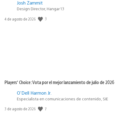
Josh Zammit
Design Director, Hangar 13
3
Fecha
4 de agosto de 2026
de
publicación:
Players’ Choice: Vota por el mejor lanzamiento de julio de 2026
O'Dell Harmon Jr.
Especialista en comunicaciones de contenido, SIE
7
Fecha
3 de agosto de 2026
de
publicación: