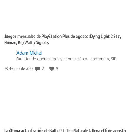
Juegos mensuales de PlayStation Plus de agosto: Dying Light 2 Stay
Human, Big Walk y Signalis
Adam Michel
Director de operaciones y adquisición de contenido, SIE
2
9
Fecha
28 de julio de 2026
de
publicación:
La última actualización de Ball x Pit, The Naturalist, llega el 6 de agosto