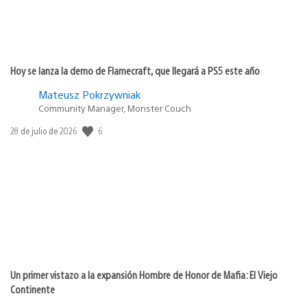
Hoy se lanza la demo de Flamecraft, que llegará a PS5 este año
Mateusz Pokrzywniak
Community Manager, Monster Couch
6
Fecha
28 de julio de 2026
de
publicación:
Un primer vistazo a la expansión Hombre de Honor de Mafia: El Viejo
Continente