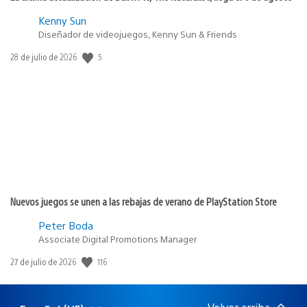
Kenny Sun
Diseñador de videojuegos, Kenny Sun & Friends
5
Fecha
28 de julio de 2026
de
publicación:
Nuevos juegos se unen a las rebajas de verano de PlayStation Store
Peter Boda
Associate Digital Promotions Manager
116
Fecha
27 de julio de 2026
de
publicación: