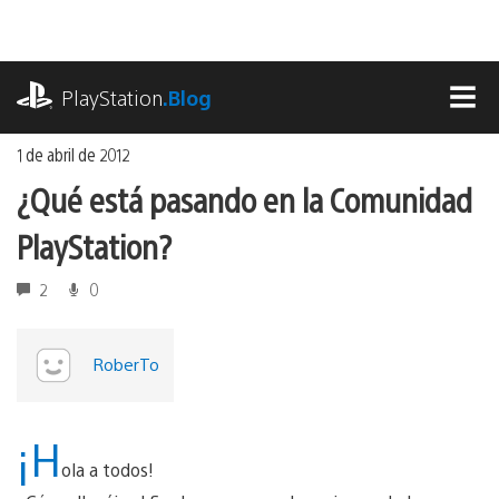
Ir
al
contenido
playstation.com
PlayStation
.Blog
MEN
1 de abril de 2012
¿Qué está pasando en la Comunidad
PlayStation?
2
0
RoberTo
¡H
ola a todos!