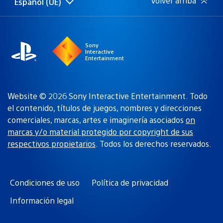
Volver arriba
Español (UE)
Selecciona
Región
una
actual:
región
Sony
Interactive
Entertainment
Website © 2026 Sony Interactive Entertainment. Todo
el contenido, títulos de juegos, nombres y direcciones
comerciales, marcas, artes e imaginería asociados
on
marcas y/o material protegido por copyright de sus
respectivos propietarios
. Todos los derechos reservados.
Condiciones de uso
Política de privacidad
Información legal