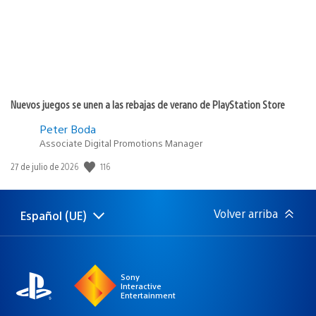
Nuevos juegos se unen a las rebajas de verano de PlayStation Store
Peter Boda
Associate Digital Promotions Manager
116
Fecha
27 de julio de 2026
de
publicación:
Volver arriba
Español (UE)
Selecciona
Región
una
actual:
región
Sony
Interactive
Entertainment