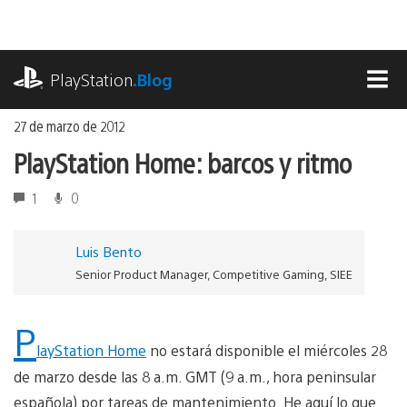
Ir
al
contenido
playstation.com
PlayStation
.Blog
MEN
27 de marzo de 2012
PlayStation Home: barcos y ritmo
1
0
Luis Bento
Senior Product Manager, Competitive Gaming, SIEE
P
layStation Home
no estará disponible el miércoles 28
de marzo desde las 8 a.m. GMT (9 a.m., hora peninsular
española) por tareas de mantenimiento. He aquí lo que