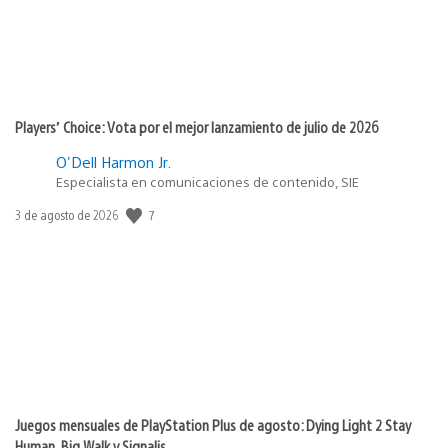
Players’ Choice: Vota por el mejor lanzamiento de julio de 2026
O'Dell Harmon Jr.
Especialista en comunicaciones de contenido, SIE
7
Fecha
3 de agosto de 2026
de
publicación:
Juegos mensuales de PlayStation Plus de agosto: Dying Light 2 Stay
Human, Big Walk y Signalis