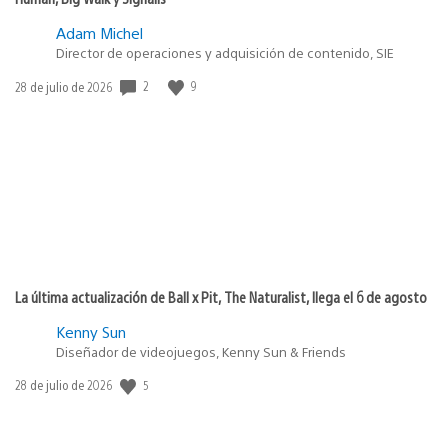
Adam Michel
Director de operaciones y adquisición de contenido, SIE
2
9
Fecha
28 de julio de 2026
de
publicación:
La última actualización de Ball x Pit, The Naturalist, llega el 6 de agosto
Kenny Sun
Diseñador de videojuegos, Kenny Sun & Friends
5
Fecha
28 de julio de 2026
de
publicación: