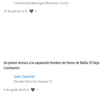
Community Manager, Monster Couch
6
Fecha
28 de julio de 2026
de
publicación:
Un primer vistazo a la expansión Hombre de Honor de Mafia: El Viejo
Continente
Josh Zammit
Design Director, Hangar 13
3
Fecha
4 de agosto de 2026
de
publicación: