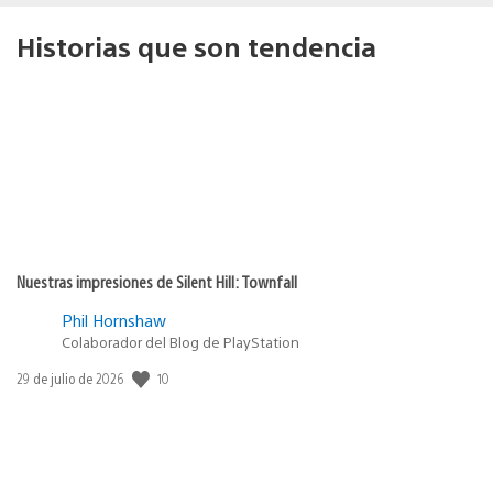
Historias que son tendencia
Nuestras impresiones de Silent Hill: Townfall
Phil Hornshaw
Colaborador del Blog de PlayStation
10
Fecha
29 de julio de 2026
de
publicación: