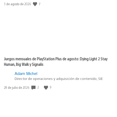
7
Fecha
3 de agosto de 2026
de
publicación:
Juegos mensuales de PlayStation Plus de agosto: Dying Light 2 Stay
Human, Big Walk y Signalis
Adam Michel
Director de operaciones y adquisición de contenido, SIE
2
9
Fecha
28 de julio de 2026
de
publicación: