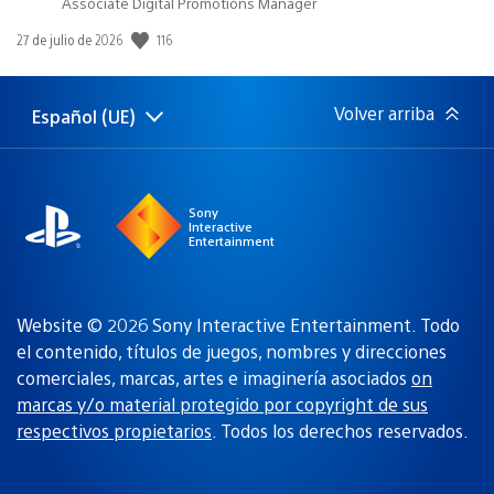
Associate Digital Promotions Manager
116
Fecha
27 de julio de 2026
de
publicación:
Volver arriba
Español (UE)
Selecciona
Región
una
actual:
región
Sony
Interactive
Entertainment
Website © 2026 Sony Interactive Entertainment. Todo
el contenido, títulos de juegos, nombres y direcciones
comerciales, marcas, artes e imaginería asociados
on
marcas y/o material protegido por copyright de sus
respectivos propietarios
. Todos los derechos reservados.