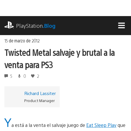
Ir
al
contenido
playstation.com
PlayStation
.Blog
MEN
15 de marzo de 2012
Twisted Metal salvaje y brutal a la
venta para PS3
5
0
2
Richard Lassiter
Product Manager
Y
a está a la venta el salvaje juego de
Eat Sleep Play
que