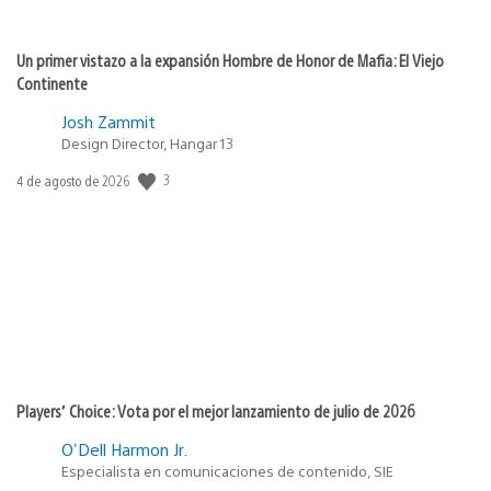
Un primer vistazo a la expansión Hombre de Honor de Mafia: El Viejo
Continente
Josh Zammit
Design Director, Hangar 13
3
Fecha
4 de agosto de 2026
de
publicación:
Players’ Choice: Vota por el mejor lanzamiento de julio de 2026
O'Dell Harmon Jr.
Especialista en comunicaciones de contenido, SIE