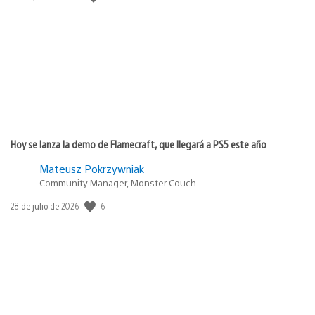
de
publicación:
Hoy se lanza la demo de Flamecraft, que llegará a PS5 este año
Mateusz Pokrzywniak
Community Manager, Monster Couch
6
Fecha
28 de julio de 2026
de
publicación: