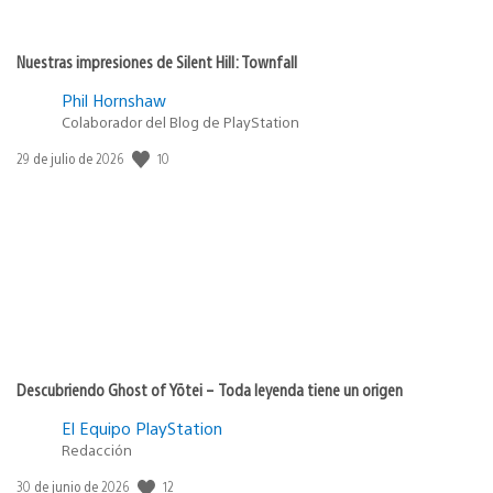
Nuestras impresiones de Silent Hill: Townfall
Phil Hornshaw
Colaborador del Blog de PlayStation
10
Fecha
29 de julio de 2026
de
publicación:
Descubriendo Ghost of Yōtei – Toda leyenda tiene un origen
El Equipo PlayStation
Redacción
12
Fecha
30 de junio de 2026