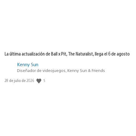
publicación:
La última actualización de Ball x Pit, The Naturalist, llega el 6 de agosto
Kenny Sun
Diseñador de videojuegos, Kenny Sun & Friends
5
Fecha
28 de julio de 2026
de
publicación: