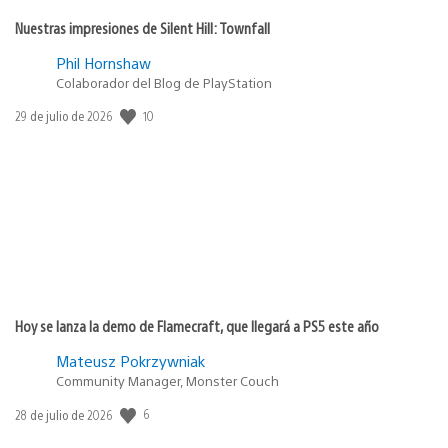
Nuestras impresiones de Silent Hill: Townfall
Phil Hornshaw
Colaborador del Blog de PlayStation
10
Fecha
29 de julio de 2026
de
publicación:
Hoy se lanza la demo de Flamecraft, que llegará a PS5 este año
Mateusz Pokrzywniak
Community Manager, Monster Couch
6
Fecha
28 de julio de 2026
de