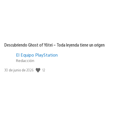
Descubriendo Ghost of Yōtei – Toda leyenda tiene un origen
El Equipo PlayStation
Redacción
12
Fecha
30 de junio de 2026
de
publicación: