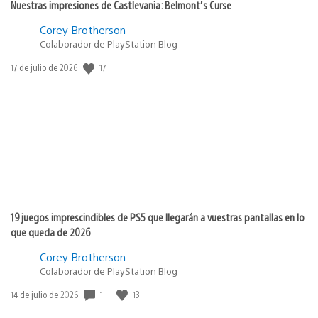
Nuestras impresiones de Castlevania: Belmont’s Curse
Corey Brotherson
Colaborador de PlayStation Blog
17
Fecha
17 de julio de 2026
de
publicación:
19 juegos imprescindibles de PS5 que llegarán a vuestras pantallas en lo
que queda de 2026
Corey Brotherson
Colaborador de PlayStation Blog
1
13
Fecha
14 de julio de 2026
de