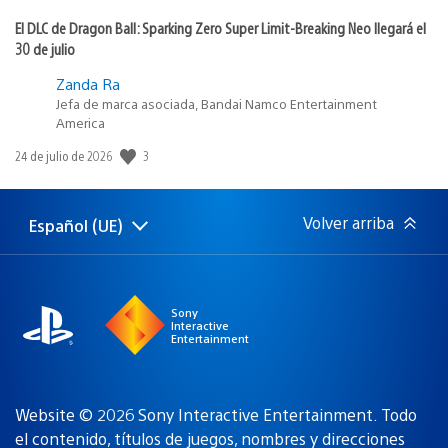
El DLC de Dragon Ball: Sparking Zero Super Limit-Breaking Neo llegará el
30 de julio
Zanda Ra
Jefa de marca asociada, Bandai Namco Entertainment
America
3
Fecha
24 de julio de 2026
de
publicación:
Volver arriba
Español (UE)
Selecciona
Región
una
actual:
región
Sony
Interactive
Entertainment
Website © 2026 Sony Interactive Entertainment. Todo
el contenido, títulos de juegos, nombres y direcciones