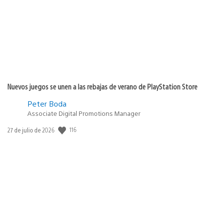
publicación:
Nuevos juegos se unen a las rebajas de verano de PlayStation Store
Peter Boda
Associate Digital Promotions Manager
116
Fecha
27 de julio de 2026
de
publicación: