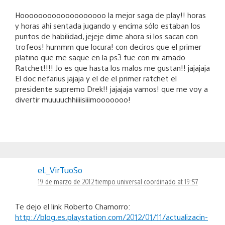
Hooooooooooooooooooo la mejor saga de play!! horas
y horas ahi sentada jugando y encima sólo estaban los
puntos de habilidad, jejeje dime ahora si los sacan con
trofeos! hummm que locura! con deciros que el primer
platino que me saque en la ps3 fue con mi amado
Ratchet!!!! Jo es que hasta los malos me gustan!! jajajaja
El doc nefarius jajaja y el de el primer ratchet el
presidente supremo Drek!! jajajaja vamos! que me voy a
divertir muuuuchhiiiisiiimooooooo!
eL_VirTuoSo
19 de marzo de 2012 tiempo universal coordinado at 19:57
Te dejo el link Roberto Chamorro:
http://blog.es.playstation.com/2012/01/11/actualizacin-