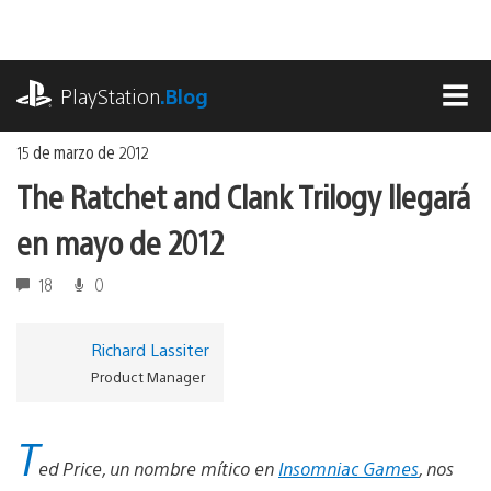
Ir
al
contenido
playstation.com
PlayStation
.Blog
MEN
15 de marzo de 2012
The Ratchet and Clank Trilogy llegará
en mayo de 2012
18
0
Richard Lassiter
Product Manager
T
ed Price, un nombre mítico en
Insomniac Games
, nos