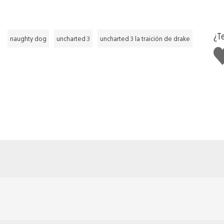
¿T
naughty dog
uncharted 3
uncharted 3 la traición de drake
M
gu
es