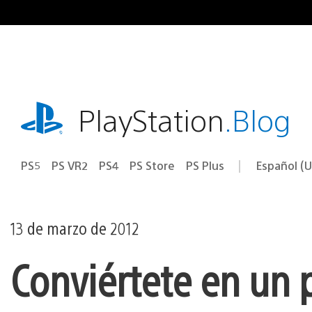
Ir
al
contenido
playstation.com
PlayStation
.Blog
PS5
PS VR2
PS4
PS Store
PS Plus
Español (U
Seleccion
Región
una
actual:
región
13 de marzo de 2012
Conviértete en un 