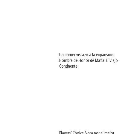
Un primer vistazo a la expansión
Hombre de Honor de Mafia: El Viejo
Continente
Players’ Choice: Vota por el mejor