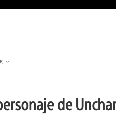
E)
a
personaje de Unchar