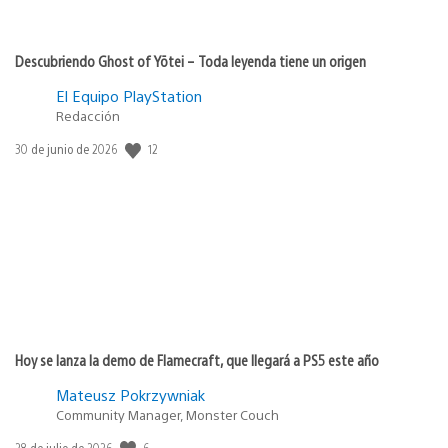
Descubriendo Ghost of Yōtei – Toda leyenda tiene un origen
El Equipo PlayStation
Redacción
12
Fecha
30 de junio de 2026
de
publicación:
Hoy se lanza la demo de Flamecraft, que llegará a PS5 este año
Mateusz Pokrzywniak
Community Manager, Monster Couch
6
Fecha
28 de julio de 2026