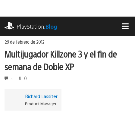
Ir
al
contenido
playstation.com
PlayStation
.Blog
MEN
28 de febrero de 2012
Multijugador Killzone 3 y el fin de
semana de Doble XP
5
0
Richard Lassiter
Product Manager