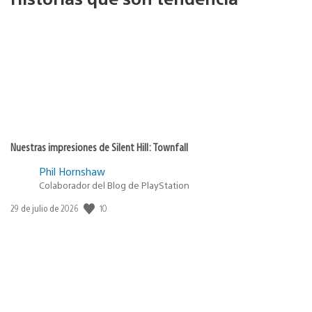
Nuestras impresiones de Silent Hill: Townfall
Phil Hornshaw
Colaborador del Blog de PlayStation
10
Fecha
29 de julio de 2026
de
publicación: