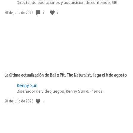
Director de operaciones y adquisición de contenido, SIE
2
9
Fecha
28 de julio de 2026
de
publicación:
La última actualización de Ball x Pit, The Naturalist, llega el 6 de agosto
Kenny Sun
Diseñador de videojuegos, Kenny Sun & Friends
5
Fecha
28 de julio de 2026
de
publicación: