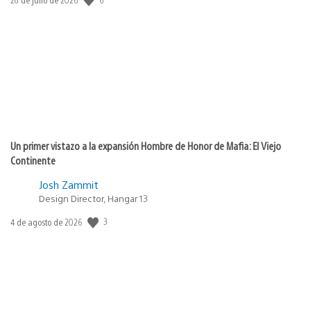
de
publicación:
Un primer vistazo a la expansión Hombre de Honor de Mafia: El Viejo
Continente
Josh Zammit
Design Director, Hangar 13
3
Fecha
4 de agosto de 2026
de
publicación: