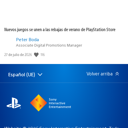
Nuevos juegos se unen a las rebajas de verano de PlayStation Store
Peter Boda
Associate Digital Promotions Manager
116
Fecha
27 de julio de 2026
de
publicación:
Volver arriba
Español (UE)
Selecciona
Región
una
actual:
región
Sony
Interactive
Entertainment