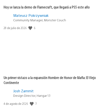
Hoy se lanza la demo de Flamecraft, que llegará a PS5 este año
Mateusz Pokrzywniak
Community Manager, Monster Couch
6
Fecha
28 de julio de 2026
de
publicación:
Un primer vistazo a la expansión Hombre de Honor de Mafia: El Viejo
Continente
Josh Zammit
Design Director, Hangar 13
3
Fecha
4 de agosto de 2026