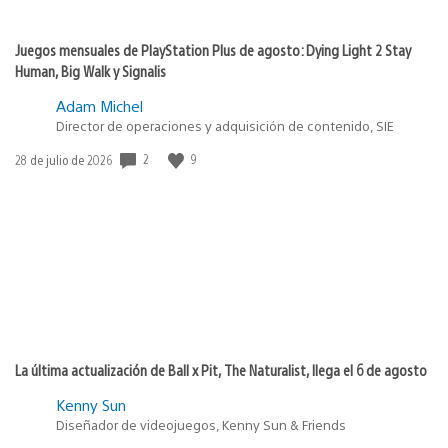
Juegos mensuales de PlayStation Plus de agosto: Dying Light 2 Stay
Human, Big Walk y Signalis
Adam Michel
Director de operaciones y adquisición de contenido, SIE
2
9
Fecha
28 de julio de 2026
de
publicación:
La última actualización de Ball x Pit, The Naturalist, llega el 6 de agosto
Kenny Sun
Diseñador de videojuegos, Kenny Sun & Friends