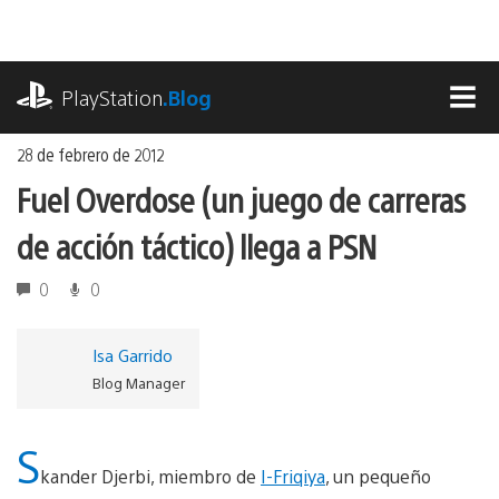
Ir
al
contenido
playstation.com
PlayStation
.Blog
MEN
28 de febrero de 2012
Fuel Overdose (un juego de carreras
de acción táctico) llega a PSN
0
0
Isa Garrido
Blog Manager
S
kander Djerbi, miembro de
I-Friqiya
, un pequeño