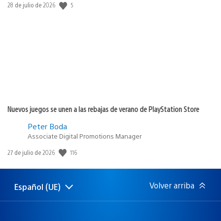
5
Fecha
28 de julio de 2026
de
publicación:
Nuevos juegos se unen a las rebajas de verano de PlayStation Store
Peter Boda
Associate Digital Promotions Manager
116
Fecha
27 de julio de 2026
de
publicación:
Volver arriba
Español (UE)
Selecciona
Región
una
actual:
región