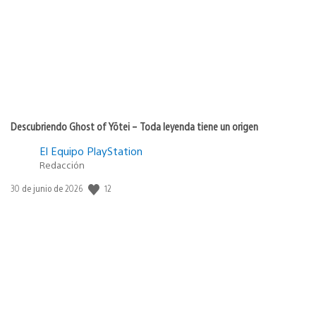
publicación:
Descubriendo Ghost of Yōtei – Toda leyenda tiene un origen
El Equipo PlayStation
Redacción
12
Fecha
30 de junio de 2026
de
publicación: