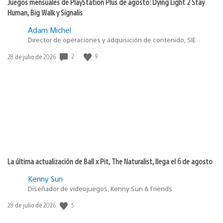
Juegos mensuales de PlayStation Plus de agosto: Dying Light 2 Stay
Human, Big Walk y Signalis
Adam Michel
Director de operaciones y adquisición de contenido, SIE
2
9
Fecha
28 de julio de 2026
de
publicación:
La última actualización de Ball x Pit, The Naturalist, llega el 6 de agosto
Kenny Sun
Diseñador de videojuegos, Kenny Sun & Friends
5
Fecha
28 de julio de 2026
de
publicación: