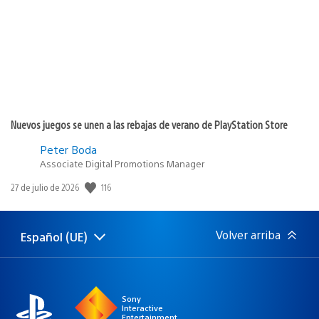
Nuevos juegos se unen a las rebajas de verano de PlayStation Store
Peter Boda
Associate Digital Promotions Manager
116
Fecha
27 de julio de 2026
de
publicación:
Volver arriba
Español (UE)
Selecciona
Región
una
actual:
región
Sony
Interactive
Entertainment