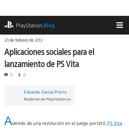
Ir
al
contenido
playstation.com
PlayStation
.Blog
MEN
20 de febrero de 2012
Aplicaciones sociales para el
lanzamiento de PS Vita
0
0
Eduardo García Prieto
Redactor de PlayStation.es
A
demás de una revolución en el juego portátil,
PS Vita