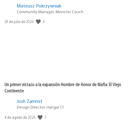
Mateusz Pokrzywniak
Community Manager, Monster Couch
6
Fecha
28 de julio de 2026
de
publicación:
Un primer vistazo a la expansión Hombre de Honor de Mafia: El Viejo
Continente
Josh Zammit
Design Director, Hangar 13
3
Fecha
4 de agosto de 2026
de
publicación: