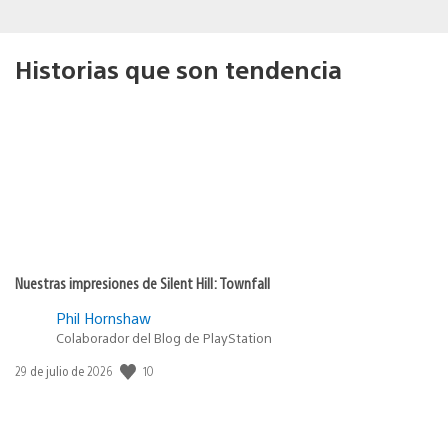
Historias que son tendencia
Nuestras impresiones de Silent Hill: Townfall
Phil Hornshaw
Colaborador del Blog de PlayStation
10
Fecha
29 de julio de 2026
de
publicación: