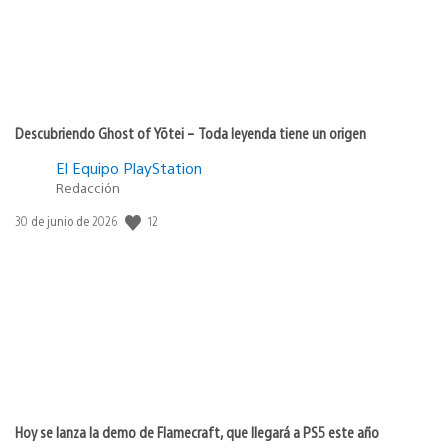
Descubriendo Ghost of Yōtei – Toda leyenda tiene un origen
El Equipo PlayStation
Redacción
12
Fecha
30 de junio de 2026
de
publicación:
Hoy se lanza la demo de Flamecraft, que llegará a PS5 este año