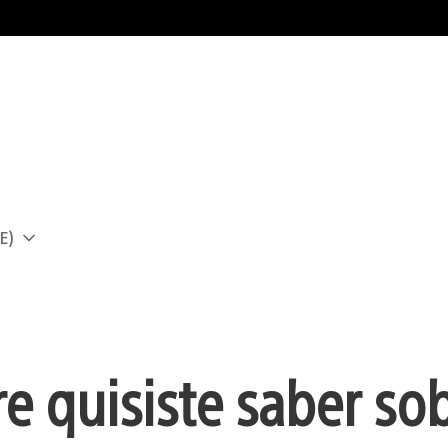
E)
a
e quisiste saber so