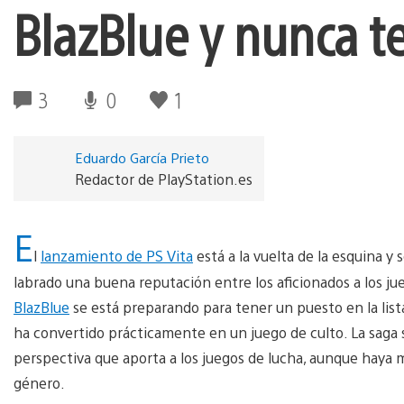
BlazBlue y nunca te
3
0
1
Eduardo García Prieto
Redactor de PlayStation.es
E
l
lanzamiento de PS Vita
está a la vuelta de la esquina y
labrado una buena reputación entre los aficionados a los ju
BlazBlue
se está preparando para tener un puesto en la list
ha convertido prácticamente en un juego de culto. La saga se
perspectiva que aporta a los juegos de lucha, aunque haya 
género.