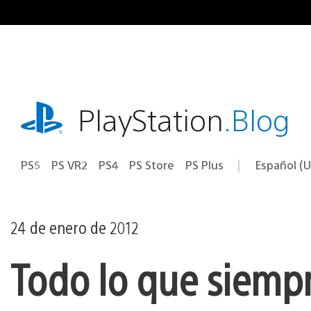
Ir
al
contenido
playstation.com
PlayStation
.Blog
PS5
PS VR2
PS4
PS Store
PS Plus
Español (U
Seleccion
Región
una
actual:
región
24 de enero de 2012
Todo lo que siempr