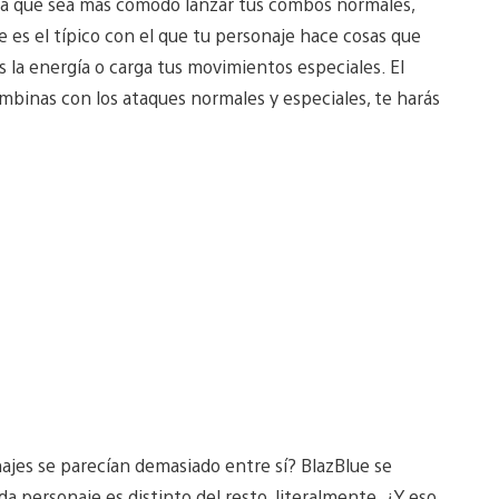
ara que sea más cómodo lanzar tus combos normales,
 es el típico con el que tu personaje hace cosas que
s la energía o carga tus movimientos especiales. El
ombinas con los ataques normales y especiales, te harás
ajes se parecían demasiado entre sí? BlazBlue se
 personaje es distinto del resto, literalmente. ¿Y eso