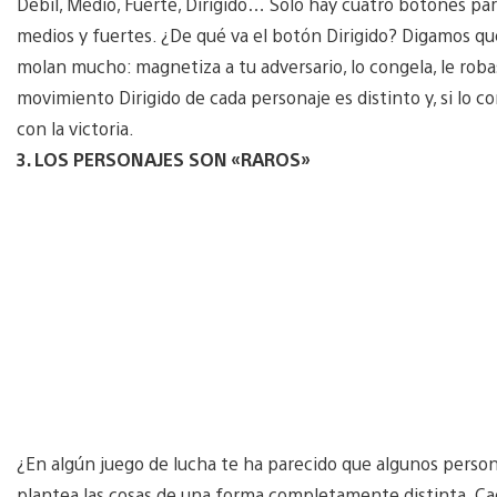
Débil, Medio, Fuerte, Dirigido… Solo hay cuatro botones p
medios y fuertes. ¿De qué va el botón Dirigido? Digamos que
molan mucho: magnetiza a tu adversario, lo congela, le roba
movimiento Dirigido de cada personaje es distinto y, si lo c
con la victoria.
3. LOS PERSONAJES SON «RAROS»
¿En algún juego de lucha te ha parecido que algunos person
plantea las cosas de una forma completamente distinta. Cada