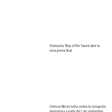
Onimusha: Way of the Sword abre la
vista previa final
Crimson Moon lucha contra la corrupción
demoníaca a partir del 1 de septiembre