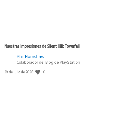
Nuestras impresiones de Silent Hill: Townfall
Phil Hornshaw
Colaborador del Blog de PlayStation
10
Fecha
29 de julio de 2026
de
publicación: