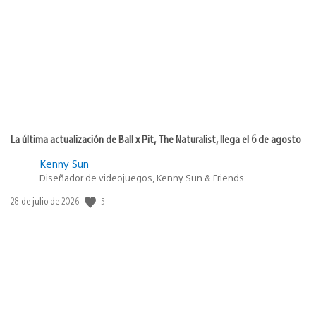
de
publicación:
La última actualización de Ball x Pit, The Naturalist, llega el 6 de agosto
Kenny Sun
Diseñador de videojuegos, Kenny Sun & Friends
5
Fecha
28 de julio de 2026
de
publicación: