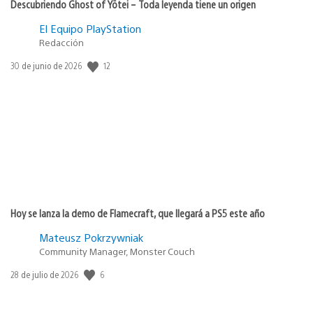
Descubriendo Ghost of Yōtei – Toda leyenda tiene un origen
El Equipo PlayStation
Redacción
12
Fecha
30 de junio de 2026
de
publicación:
Hoy se lanza la demo de Flamecraft, que llegará a PS5 este año
Mateusz Pokrzywniak
Community Manager, Monster Couch
6
Fecha
28 de julio de 2026
de
publicación: