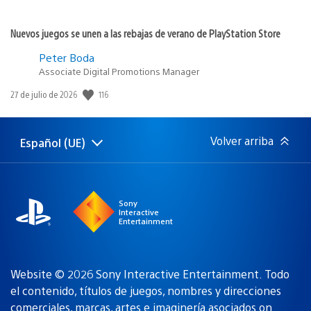
Nuevos juegos se unen a las rebajas de verano de PlayStation Store
Peter Boda
Associate Digital Promotions Manager
116
Fecha
27 de julio de 2026
de
publicación:
Volver arriba
Español (UE)
Selecciona
Región
una
actual:
región
Sony
Interactive
Entertainment
Website © 2026 Sony Interactive Entertainment. Todo
el contenido, títulos de juegos, nombres y direcciones
comerciales, marcas, artes e imaginería asociados
on