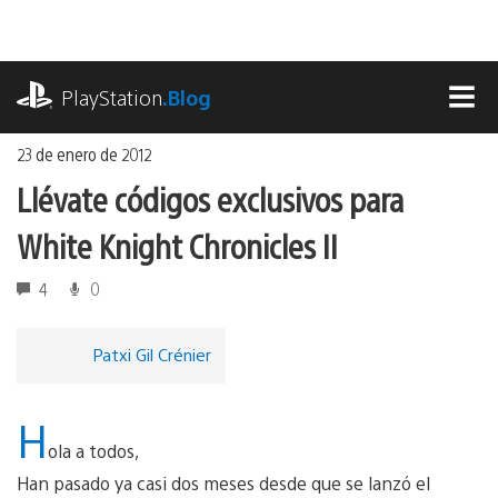
Ir
al
contenido
playstation.com
PlayStation
.Blog
MEN
23 de enero de 2012
Llévate códigos exclusivos para
White Knight Chronicles II
4
0
Patxi Gil Crénier
H
ola a todos,
Han pasado ya casi dos meses desde que se lanzó el