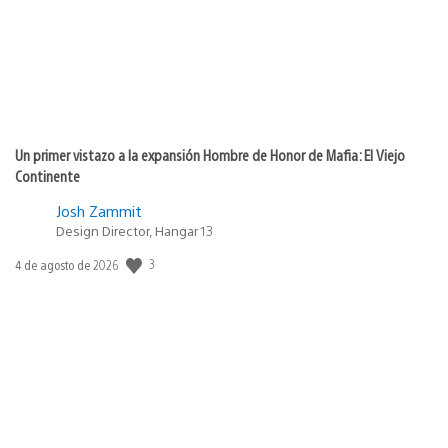
Un primer vistazo a la expansión Hombre de Honor de Mafia: El Viejo
Continente
Josh Zammit
Design Director, Hangar 13
3
Fecha
4 de agosto de 2026
de
publicación: