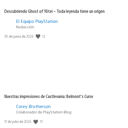
Descubriendo Ghost of Yōtei – Toda leyenda tiene un origen
El Equipo PlayStation
Redacción
12
Fecha
30 de junio de 2026
de
publicación:
Nuestras impresiones de Castlevania: Belmont’s Curse
Corey Brotherson
Colaborador de PlayStation Blog
17
Fecha
17 de julio de 2026
de