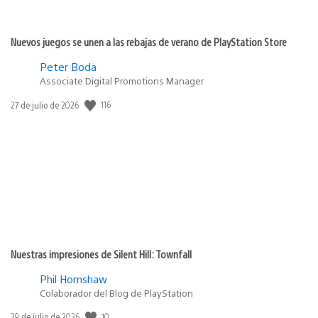
Nuevos juegos se unen a las rebajas de verano de PlayStation Store
Peter Boda
Associate Digital Promotions Manager
116
Fecha
27 de julio de 2026
de
publicación:
Nuestras impresiones de Silent Hill: Townfall
Phil Hornshaw
Colaborador del Blog de PlayStation
10
Fecha
29 de julio de 2026