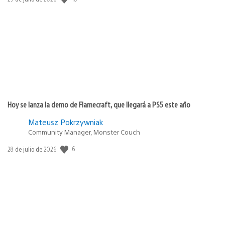
de
publicación:
Hoy se lanza la demo de Flamecraft, que llegará a PS5 este año
Mateusz Pokrzywniak
Community Manager, Monster Couch
6
Fecha
28 de julio de 2026
de
publicación: