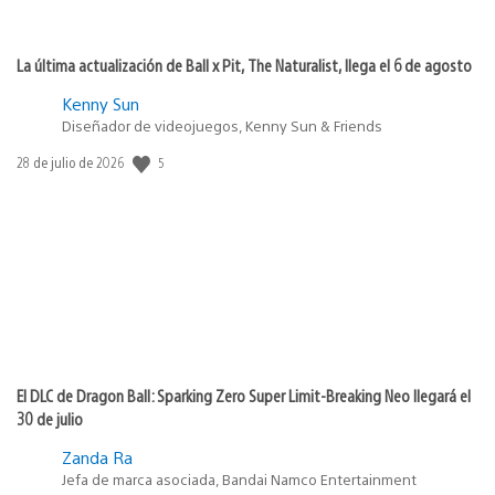
La última actualización de Ball x Pit, The Naturalist, llega el 6 de agosto
Kenny Sun
Diseñador de videojuegos, Kenny Sun & Friends
5
Fecha
28 de julio de 2026
de
publicación:
El DLC de Dragon Ball: Sparking Zero Super Limit-Breaking Neo llegará el
30 de julio
Zanda Ra
Jefa de marca asociada, Bandai Namco Entertainment