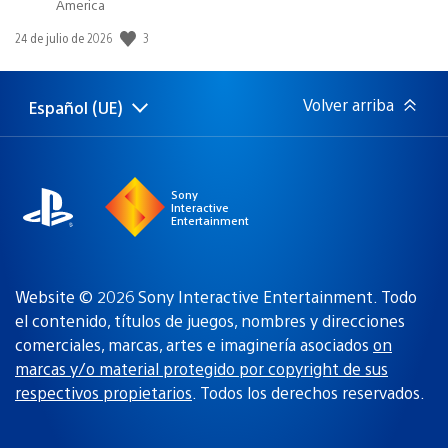
America
3
Fecha
24 de julio de 2026
de
publicación:
Volver arriba
Español (UE)
Selecciona
Región
una
actual:
región
Sony
Interactive
Entertainment
Website © 2026 Sony Interactive Entertainment. Todo
el contenido, títulos de juegos, nombres y direcciones
comerciales, marcas, artes e imaginería asociados
on
marcas y/o material protegido por copyright de sus
respectivos propietarios
. Todos los derechos reservados.