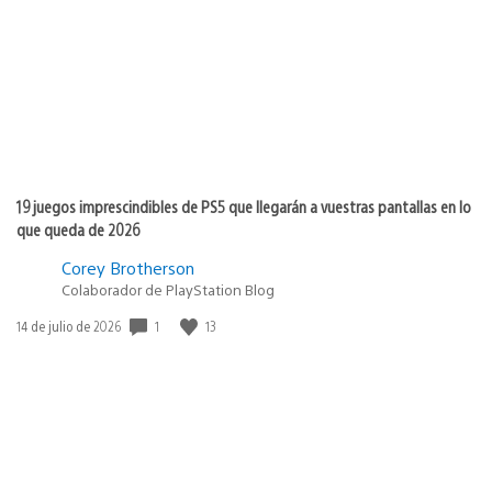
publicación:
19 juegos imprescindibles de PS5 que llegarán a vuestras pantallas en lo
que queda de 2026
Corey Brotherson
Colaborador de PlayStation Blog
1
13
Fecha
14 de julio de 2026
de
publicación: