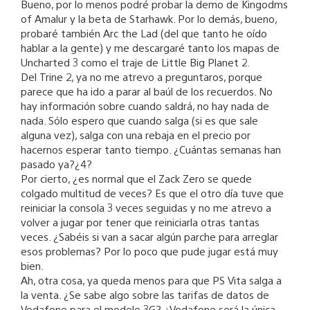
Bueno, por lo menos podré probar la demo de Kingodms
of Amalur y la beta de Starhawk. Por lo demás, bueno,
probaré también Arc the Lad (del que tanto he oído
hablar a la gente) y me descargaré tanto los mapas de
Uncharted 3 como el traje de Little Big Planet 2.
Del Trine 2, ya no me atrevo a preguntaros, porque
parece que ha ido a parar al baúl de los recuerdos. No
hay información sobre cuando saldrá, no hay nada de
nada. Sólo espero que cuando salga (si es que sale
alguna vez), salga con una rebaja en el precio por
hacernos esperar tanto tiempo. ¿Cuántas semanas han
pasado ya?¿4?
Por cierto, ¿es normal que el Zack Zero se quede
colgado multitud de veces? Es que el otro día tuve que
reiniciar la consola 3 veces seguidas y no me atrevo a
volver a jugar por tener que reiniciarla otras tantas
veces. ¿Sabéis si van a sacar algún parche para arreglar
esos problemas? Por lo poco que pude jugar está muy
bien.
Ah, otra cosa, ya queda menos para que PS Vita salga a
la venta. ¿Se sabe algo sobre las tarifas de datos de
Vodafone para el modelo 3G? ¿Vodafone será la única